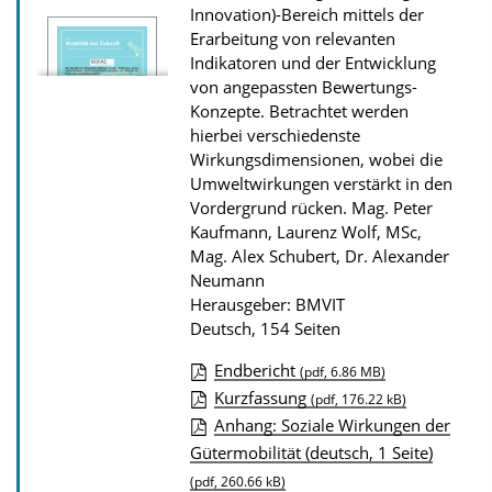
Innovation)-Bereich mittels der
u
Erarbeitung von relevanten
b
Indikatoren und der Entwicklung
l
von angepassten Bewertungs-
Konzepte. Betrachtet werden
i
hierbei verschiedenste
k
Wirkungsdimensionen, wobei die
a
Umweltwirkungen verstärkt in den
t
Vordergrund rücken.
Mag. Peter
Kaufmann, Laurenz Wolf, MSc,
i
Mag. Alex Schubert, Dr. Alexander
o
Neumann
n
Herausgeber: BMVIT
Deutsch, 154 Seiten
Endbericht
(pdf, 6.86 MB)
D
Kurzfassung
(pdf, 176.22 kB)
Anhang: Soziale Wirkungen der
o
Gütermobilität (deutsch, 1 Seite)
w
(pdf, 260.66 kB)
n