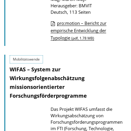
t
Herausgeber: BMVIT
i
Deutsch, 113 Seiten
o
pro:motion – Bericht zur
n
D
empirische Entwicklung der
Typologie
o
(pdf, 1.78 MB)
w
n
Mobilitätswende
l
WIFAS – System zur
o
Wirkungsfolgenabschätzung
a
missionsorientierter
d
Forschungsförderprogramme
s
z
Das Projekt WIFAS umfasst die
u
Wirkungsabschätzung von
r
Forschungsförderungsprogrammen
P
im FTI (Forschung, Technologie,