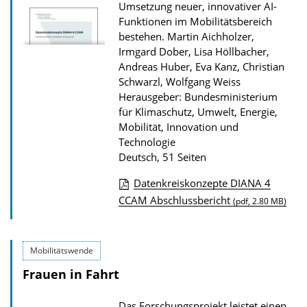
Umsetzung neuer, innovativer AI-
Funktionen im Mobilitätsbereich
bestehen.
Martin Aichholzer,
Irmgard Dober, Lisa Höllbacher,
Andreas Huber, Eva Kanz, Christian
Schwarzl, Wolfgang Weiss
Herausgeber: Bundesministerium
für Klimaschutz, Umwelt, Energie,
Mobilität, Innovation und
Technologie
Deutsch, 51 Seiten
Datenkreiskonzepte DIANA 4
D
CCAM Abschlussbericht
(pdf, 2.80 MB)
o
w
Mobilitätswende
n
Frauen in Fahrt
l
o
Das Forschungsprojekt leistet einen