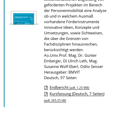
geförderten Projekten im Bereich
r
der Personenmobilität eine Analyse
P
ob und in welchem Ausmaß
u
vorhandene Förderinstrumente
innovative Ideen, Konzepte und
b
Umsetzungen, sowie Sichtweisen,
l
die über die Grenzen von
i
Fachdisziplinen hinausreichen,
k
berücksichtigt werden.
Ao.Univ.Prof. Mag. Dr. Günter
a
Emberger, DI Ulrich Leth, Mag.
t
Susanne Wolf-Eberl, Odilo Seisser
i
Herausgeber: BMVIT
o
Deutsch, 97 Seiten
n
Endbericht
(pdf, 1.25 MB)
D
Kurzfassung (Deutsch, 7 Seiten)
o
(pdf, 265.25 kB)
w