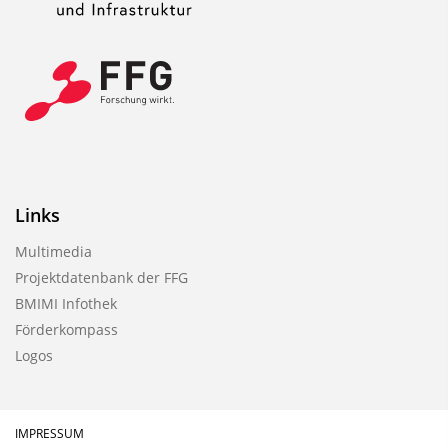
u
b
l
i
k
a
t
i
Links
o
Multimedia
n
Projektdatenbank der FFG
BMIMI Infothek
Förderkompass
Logos
IMPRESSUM