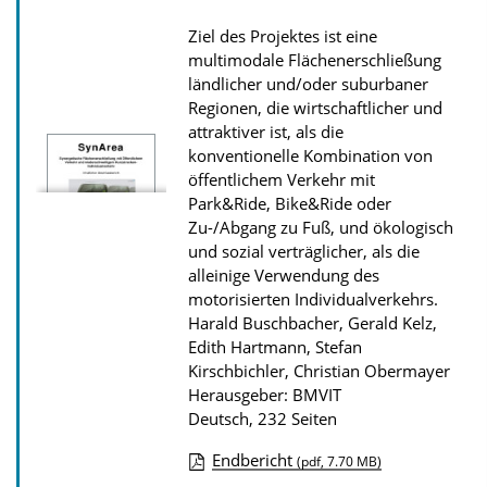
n
s
Ziel des Projektes ist eine
z
multimodale Flächenerschließung
u
ländlicher und/oder suburbaner
r
Regionen, die wirtschaftlicher und
attraktiver ist, als die
P
konventionelle Kombination von
u
öffentlichem Verkehr mit
b
Park&Ride, Bike&Ride oder
l
Zu-/Abgang zu Fuß, und ökologisch
und sozial verträglicher, als die
i
alleinige Verwendung des
k
motorisierten Individualverkehrs.
a
Harald Buschbacher, Gerald Kelz,
t
Edith Hartmann, Stefan
Kirschbichler, Christian Obermayer
i
Herausgeber: BMVIT
o
Deutsch, 232 Seiten
n
Endbericht
(pdf, 7.70 MB)
D