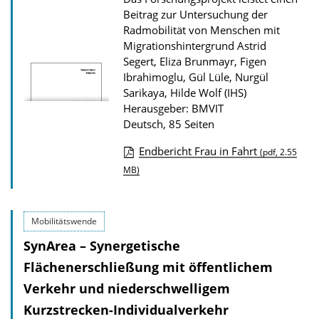
a
Beitrag zur Untersuchung der
d
Radmobilität von Menschen mit
Migrationshintergrund
Astrid
s
Segert, Eliza Brunmayr, Figen
z
Ibrahimoglu, Gül Lüle, Nurgül
u
Sarikaya, Hilde Wolf (IHS)
r
Herausgeber: BMVIT
Deutsch, 85 Seiten
P
u
Endbericht Frau in Fahrt
(pdf, 2.55
b
D
MB)
l
o
i
w
Mobilitätswende
k
n
SynArea – Synergetische
a
l
Flächenerschließung mit öffentlichem
t
o
i
a
Verkehr und niederschwelligem
o
d
Kurzstrecken-Individualverkehr