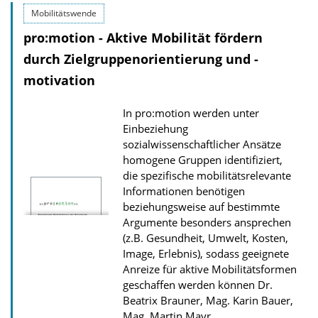
n
Mobilitätswende
l
pro:motion - Aktive Mobilität fördern
o
durch Zielgruppenorientierung und -
a
motivation
d
s
In pro:motion werden unter
z
Einbeziehung
u
sozialwissenschaftlicher Ansätze
homogene Gruppen identifiziert,
r
die spezifische mobilitätsrelevante
P
Informationen benötigen
u
beziehungsweise auf bestimmte
b
Argumente besonders ansprechen
(z.B. Gesundheit, Umwelt, Kosten,
l
Image, Erlebnis), sodass geeignete
i
Anreize für aktive Mobilitätsformen
k
geschaffen werden können
Dr.
a
Beatrix Brauner, Mag. Karin Bauer,
Mag. Martin Mayr