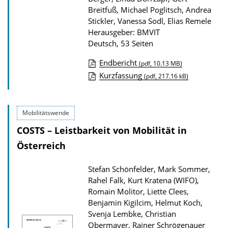
Breitfuß, Michael Poglitsch, Andrea
k
Stickler, Vanessa Sodl, Elias Remele
a
Herausgeber: BMVIT
t
Deutsch, 53 Seiten
i
Endbericht
(pdf, 10.13 MB)
o
D
Kurzfassung
(pdf, 217.16 kB)
n
o
w
Mobilitätswende
n
COSTS – Leistbarkeit von Mobilität in
l
Österreich
o
a
Stefan Schönfelder, Mark Sommer,
d
Rahel Falk, Kurt Kratena (WIFO),
s
Romain Molitor, Liette Clees,
z
Benjamin Kigilcim, Helmut Koch,
Svenja Lembke, Christian
u
Obermayer, Rainer Schrögenauer