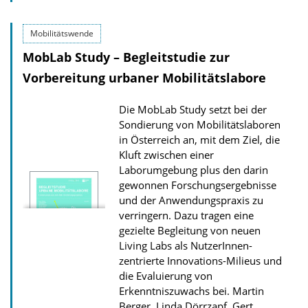
o
Mobilitätswende
w
MobLab Study – Begleitstudie zur
n
l
Vorbereitung urbaner Mobilitätslabore
o
Die MobLab Study setzt bei der
a
Sondierung von Mobilitätslaboren
d
in Österreich an, mit dem Ziel, die
s
Kluft zwischen einer
Laborumgebung plus den darin
z
gewonnen Forschungsergebnisse
u
und der Anwendungspraxis zu
r
verringern. Dazu tragen eine
P
gezielte Begleitung von neuen
Living Labs als NutzerInnen-
u
zentrierte Innovations-Milieus und
b
die Evaluierung von
l
Erkenntniszuwachs bei.
Martin
Berger, Linda Dörrzapf, Gert
i