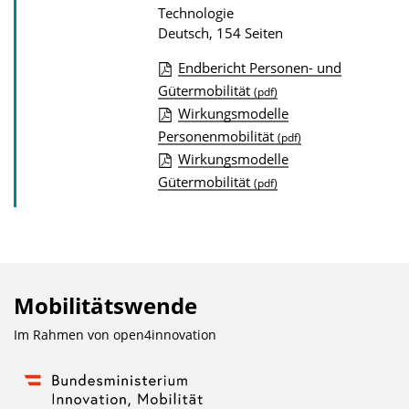
Technologie
i
Deutsch, 154 Seiten
o
Endbericht Personen- und
n
D
Gütermobilität
(pdf)
Wirkungsmodelle
o
Personenmobilität
(pdf)
w
Wirkungsmodelle
n
Gütermobilität
(pdf)
l
o
a
d
s
Mobilitätswende
z
Im Rahmen von
open4innovation
u
r
P