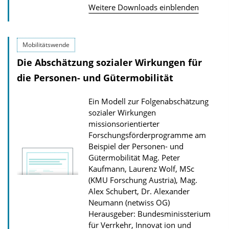
Weitere Downloads einblenden
l
o
a
Mobilitätswende
d
Die Abschätzung sozialer Wirkungen für
s
die Personen- und Gütermobilität
z
u
Ein Modell zur Folgenabschätzung
r
sozialer Wirkungen
missionsorientierter
P
Forschungsförderprogramme am
u
Beispiel der Personen- und
b
Gütermobilität
Mag. Peter
Kaufmann, Laurenz Wolf, MSc
l
(KMU Forschung Austria), Mag.
i
Alex Schubert, Dr. Alexander
k
Neumann (netwiss OG)
a
Herausgeber: Bundesminissterium
für Verrkehr, Innovat ion und
t