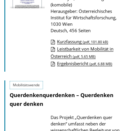
r
(komobile)
P
Herausgeber: Österreichisches
Institut für Wirtschaftsforschung,
u
1030 Wien
b
Deutsch, 456 Seiten
l
Kurzfassung
(pdf, 101.80 kB)
i
D
Leistbarkeit von Mobilität in
k
Österreich
o
(pdf, 5.65 MB)
a
Ergebnisbericht
(pdf, 6.88 MB)
w
t
n
i
l
o
Mobilitätswende
o
n
Querdenkenquerdenken – Querdenken
a
quer denken
d
s
Das Projekt „Querdenken quer
z
denken“ umfasst neben der
u
wissenschaftlichen Begleitung von