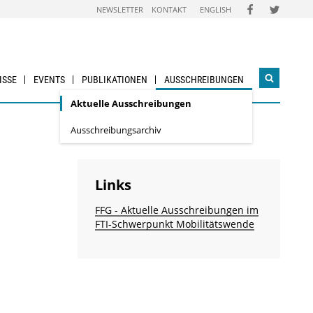
FOLGEN
FOLGEN
NEWSLETTER
KONTAKT
ENGLISH
SIE
SIE
UNS
UNS
AUF
AUF
FACEBOOK
TWITTER
ISSE
EVENTS
PUBLIKATIONEN
AUSSCHREIBUNGEN
Suchwidg
öffnen
Aktuelle Ausschreibungen
Ausschreibungsarchiv
Links
FFG - Aktuelle Ausschreibungen im
FTI-Schwerpunkt Mobilitätswende