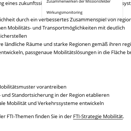
Zusammenwirken der Missionsfelder
g eines zukunftssicheren, (über)regionalen Mobilitätssy
Wirkungsmonitoring
chheit durch ein verbessertes Zusammenspiel von regio
en Mobilitäts- und Transportmöglichkeiten mit deutlich
icherstellen
ive ländliche Räume und starke Regionen gemäß ihren reg
twickeln, passgenaue Mobilitätslösungen in die Fläche b
obilitätsmuster vorantreiben
- und Standortsicherung in der Region etablieren
ale Mobilität und Verkehrssysteme entwickeln
er FTI-Themen finden Sie in der
FTI-Strategie Mobilität
.