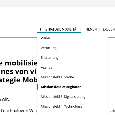
FTI-STRATEGIE MOBILITÄT
THEMEN
ERGEBN
Vision
Verortung
Entstehung
e mobilisieren und
Agenda
ines von vier
ategie Mobilität
Missionsfeld 1: Städte
Missionsfeld 2: Regionen
Missionsfeld 3: Digitalisierung
wir...
Missionsfeld 4: Technologien
d nachhaltigen Wirtschaft mit Wertschöpfung in und aus d