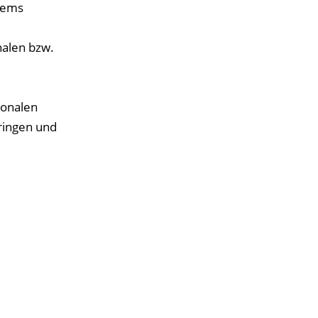
stems
nalen bzw.
ionalen
ringen und