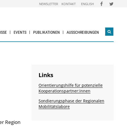
FOLGEN
FOLGEN
NEWSLETTER
KONTAKT
ENGLISH
SIE
SIE
UNS
UNS
AUF
AUF
FACEBOOK
TWITTER
ISSE
EVENTS
PUBLIKATIONEN
AUSSCHREIBUNGEN
Suchwidg
öffnen
Links
Orientierungshilfe für potenzielle
Kooperationspartner:innen
Sondierungsphase der Regionalen
Mobilitätslabore
er Region