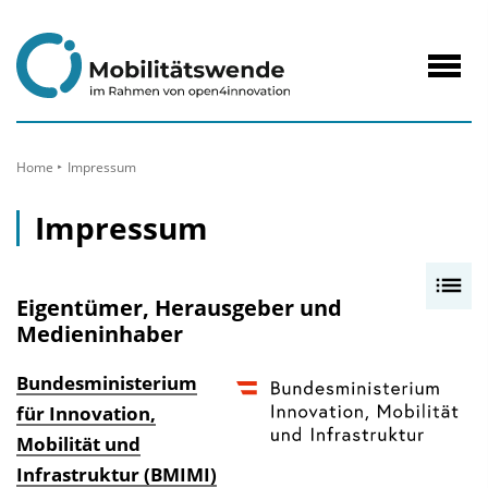
zum
Inhalt
Navig
öffne
Home
Impressum
Impressum
I
Eigentümer, Herausgeber und
n
Medieninhaber
h
a
Bundesministerium
l
für Innovation,
t
Mobilität und
s
Infrastruktur (BMIMI)