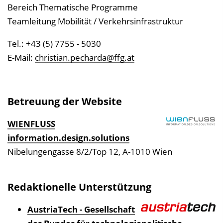
e
Bereich Thematische Programme
n
Teamleitung Mobilität / Verkehrsinfrastruktur
d
e
Tel.: +43 (5) 7755 - 5030
n
E-Mail:
christian.pecharda@ffg.at
Betreuung der Website
WIENFLUSS
information.design.solutions
Nibelungengasse 8/2/Top 12, A-1010 Wien
Redaktionelle Unterstützung
AustriaTech - Gesellschaft