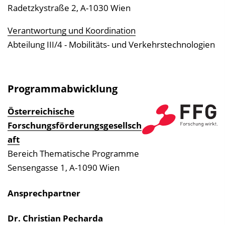
v
Radetzkystraße 2, A-1030 Wien
e
r
Verantwortung und Koordination
z
Abteilung III/4 - Mobilitäts- und Verkehrs­technologien
e
i
c
Programmabwicklung
h
Österreichische
n
Forschungsförderungsgesellsch
i
aft
s
Bereich Thematische Programme
e
Sensengasse 1, A-1090 Wien
i
n
Ansprechpartner
b
l
Dr. Christian Pecharda