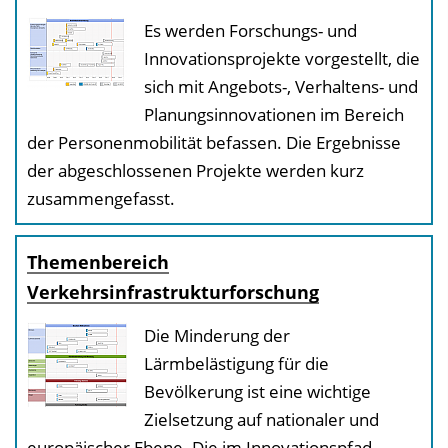
e
Es werden Forschungs- und
n
Innovationsprojekte vorgestellt, die
d
sich mit Angebots-, Verhaltens- und
e
Planungsinnovationen im Bereich
n
der Personenmobilität befassen. Die Ergebnisse
der abgeschlossenen Projekte werden kurz
zusammengefasst.
Themenbereich
Verkehrsinfrastrukturforschung
Die Minderung der
Lärmbelästigung für die
Bevölkerung ist eine wichtige
Zielsetzung auf nationaler und
europäischer Ebene. Die im Innovationspfad