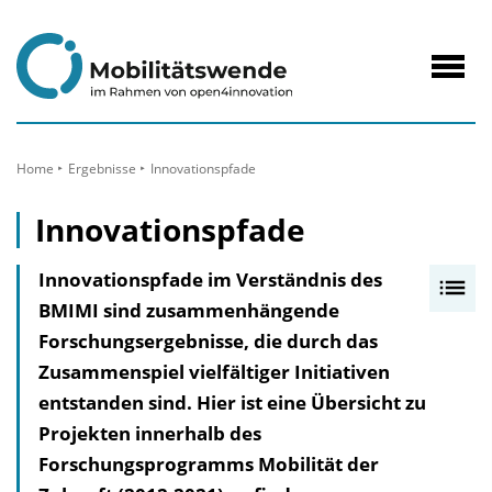
zum
Inhalt
Navig
öffne
Home
Ergebnisse
Innovationspfade
Innovationspfade
Innovationspfade im Verständnis des
I
BMIMI sind zusammenhängende
n
Forschungsergebnisse, die durch das
h
Zusammenspiel vielfältiger Initiativen
a
entstanden sind. Hier ist eine Übersicht zu
l
Projekten innerhalb des
t
Forschungsprogramms Mobilität der
s