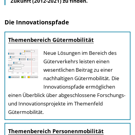
Zukunft (2012-2021) zu finden.
v
e
r
Die Innovationspfade
z
e
Themenbereich Gütermobilität
i
c
Neue Lösungen im Bereich des
h
Güterverkehrs leisten einen
n
wesentlichen Beitrag zu einer
i
nachhaltigen Gütermobilität. Die
s
Innovationspfade ermöglichen
e
einen Überblick über abgeschlossene Forschungs-
i
und Innovationsprojekte im Themenfeld
n
Gütermobilität.
b
l
Themenbereich Personenmobilität