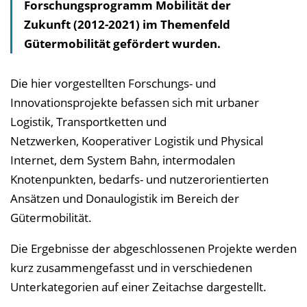
Forschungsprogramm Mobilität der
s
Zukunft (2012-2021) im Themenfeld
v
Gütermobilität gefördert wurden.
e
r
z
Die hier vorgestellten Forschungs- und
e
Innovationsprojekte befassen sich mit urbaner
i
Logistik, Transportketten und
c
Netzwerken, Kooperativer Logistik und Physical
h
Internet, dem System Bahn, intermodalen
n
Knotenpunkten, bedarfs- und nutzerorientierten
i
Ansätzen und Donaulogistik im Bereich der
s
Gütermobilität.
e
Die Ergebnisse der abgeschlossenen Projekte werden
i
kurz zusammengefasst und in verschiedenen
n
Unterkategorien auf einer Zeitachse dargestellt.
b