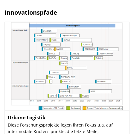
l
e
Innovationspfade
n
d
e
n
Urbane Logistik
:
Diese Forschungsprojekte legen ihren Fokus u.a. auf
intermodale Knoten- punkte, die letzte Meile,