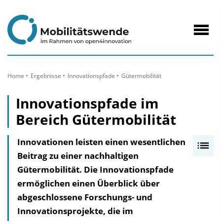
zum
Inhalt
Navig
öffne
Home
Ergebnisse
Innovationspfade
Gütermobilität
Innovationspfade im
Bereich Gütermobilität
Innovationen leisten einen wesentlichen
I
Beitrag zu einer nachhaltigen
n
Gütermobilität. Die Innovationspfade
h
ermöglichen einen Überblick über
a
abgeschlossene Forschungs- und
l
Innovationsprojekte, die im
t