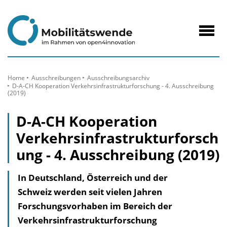
zum
Inhalt
Navig
öffne
Home
Ausschreibungen
Ausschreibungsarchiv
D-A-CH Kooperation Verkehrsinfrastrukturforschung - 4. Ausschreibung
(2019)
D-A-CH Kooperation
Verkehrsinfrastrukturforsch
ung - 4. Ausschreibung (2019)
In Deutschland, Österreich und der
Schweiz werden seit vielen Jahren
Forschungsvorhaben im Bereich der
Verkehrsinfrastrukturforschung