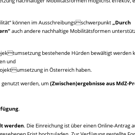
ng nachhaltiger Mobilitätsformen möglichst effektiv, ef
ität“ können im Ausschreibungsschwerpunkt
„Durch
ern“
auch andere nachhaltige Mobilitätsformen unterstüt
rojektumsetzung bestehende Hürden bewältigt werden 
gen und
 Projektumsetzung in Österreich haben.
u genutzt werden, um
(Zwischen)ergebnisse aus MdZ-Pr
erfügung
.
llt werden
. Die Einreichung ist über einen Online-Antrag a
gesehenen Frist hochzuladen. Zur Verfügung gestellte Fo