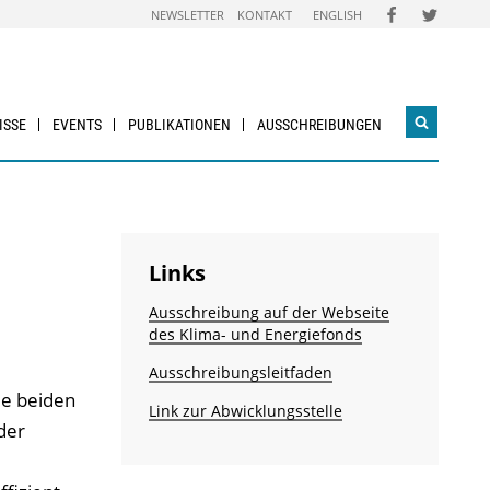
FOLGEN
FOLGEN
NEWSLETTER
KONTAKT
ENGLISH
SIE
SIE
UNS
UNS
AUF
AUF
FACEBOOK
TWITTER
ISSE
EVENTS
PUBLIKATIONEN
AUSSCHREIBUNGEN
Suchwidg
öffnen
Links
Ausschreibung auf der Webseite
des Klima- und Energiefonds
Ausschreibungsleitfaden
ie beiden
Link zur Abwicklungsstelle
der