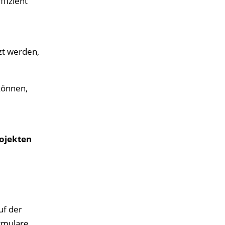
fizient
zt werden,
können,
ojekten
uf der
rmulare