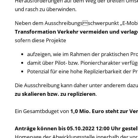
Herausforderungen auf dem Weg der breiten Umsetzu
und rasch zu überwinden.
Neben dem Ausschreibungsschwerpunkt „E-Mobil
Transformation Verkehr vermeiden und verlag
sofern diese Projekte
aufzeigen, wie im Rahmen der praktischen P
damit über Pilot- bzw. Pioniercharakter verfü
Potenzial für eine hohe Replizierbarkeit der
Die Ausschreibung kann daher unter anderem daz
zu skalieren bzw. zu replizieren
.
Ein Gesamtbduget von
1,0 Mio. Euro steht zur V
Anträge können bis 05.10.2022 12:00 Uhr geste
Homepage der
Abwicklungsstelle
innerhalb der vor