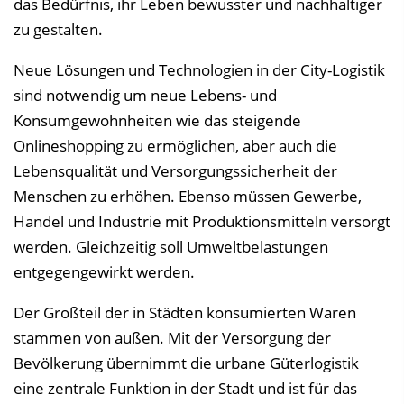
v
das Bedürfnis, ihr Leben bewusster und nachhaltiger
e
zu gestalten.
r
Neue Lösungen und Technologien in der City-Logistik
z
sind notwendig um neue Lebens- und
e
Konsumgewohnheiten wie das steigende
i
Onlineshopping zu ermöglichen, aber auch die
c
Lebensqualität und Versorgungssicherheit der
h
Menschen zu erhöhen. Ebenso müssen Gewerbe,
n
Handel und Industrie mit Produktionsmitteln versorgt
i
werden. Gleichzeitig soll Umweltbelastungen
s
entgegengewirkt werden.
e
i
Der Großteil der in Städten konsumierten Waren
n
stammen von außen. Mit der Versorgung der
b
Bevölkerung übernimmt die urbane Güterlogistik
l
eine zentrale Funktion in der Stadt und ist für das