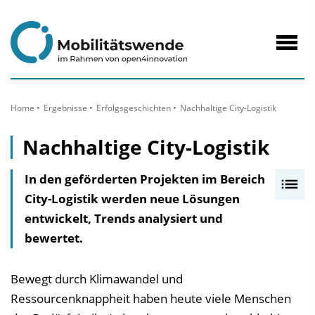
zum
Inhalt
Navig
öffne
Home
Ergebnisse
Erfolgs­geschichten
Nachhaltige City-Logistik
Nachhaltige City-Logistik
In den geförderten Projekten im Bereich
I
City-Logistik werden neue Lösungen
n
entwickelt, Trends analysiert und
h
bewertet.
a
l
t
Bewegt durch Klimawandel und
s
Ressourcenknappheit haben heute viele Menschen