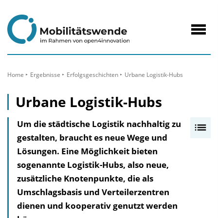
zum
Inhalt
Navig
öffne
Home
Ergebnisse
Erfolgs­geschichten
Urbane Logistik-Hubs
Urbane Logistik-Hubs
Um die städtische Logistik nachhaltig zu
I
gestalten, braucht es neue Wege und
n
Lösungen. Eine Möglichkeit bieten
h
sogenannte Logistik-Hubs, also neue,
a
zusätzliche Knotenpunkte, die als
l
Umschlagsbasis und Verteilerzentren
t
dienen und kooperativ genutzt werden
s