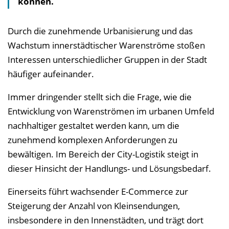
können.
v
e
r
Durch die zunehmende Urbanisierung und das
z
Wachstum innerstädtischer Warenströme stoßen
e
Interessen unterschiedlicher Gruppen in der Stadt
i
häufiger aufeinander.
c
Immer dringender stellt sich die Frage, wie die
h
Entwicklung von Warenströmen im urbanen Umfeld
n
nachhaltiger gestaltet werden kann, um die
i
zunehmend komplexen Anforderungen zu
s
bewältigen. Im Bereich der City-Logistik steigt in
e
dieser Hinsicht der Handlungs- und Lösungsbedarf.
i
n
Einerseits führt wachsender E-Commerce zur
b
Steigerung der Anzahl von Kleinsendungen,
l
insbesondere in den Innenstädten, und trägt dort