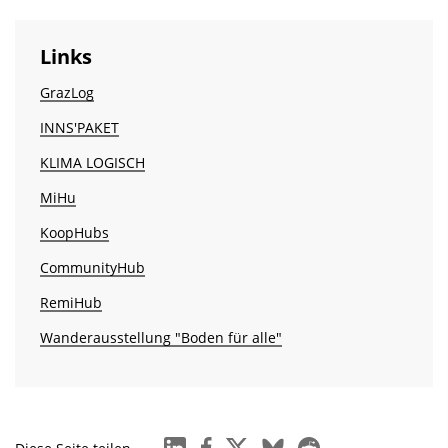
Links
GrazLog
INNS'PAKET
KLIMA LOGISCH
MiHu
KoopHubs
CommunityHub
RemiHub
Wanderausstellung "Boden für alle"
linkedin
facebook
x
bluesky
reddit