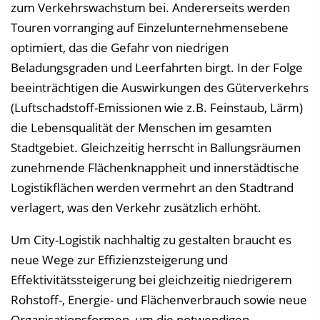
e
zum Verkehrswachstum bei. Andererseits werden
n
Touren vorranging auf Einzelunternehmensebene
d
optimiert, das die Gefahr von niedrigen
e
Beladungsgraden und Leerfahrten birgt. In der Folge
n
beeinträchtigen die Auswirkungen des Güterverkehrs
(Luftschadstoff-Emissionen wie z.B. Feinstaub, Lärm)
die Lebensqualität der Menschen im gesamten
Stadtgebiet. Gleichzeitig herrscht in Ballungsräumen
zunehmende Flächenknappheit und innerstädtische
Logistikflächen werden vermehrt an den Stadtrand
verlagert, was den Verkehr zusätzlich erhöht.
Um City-Logistik nachhaltig zu gestalten braucht es
neue Wege zur Effizienzsteigerung und
Effektivitätssteigerung bei gleichzeitig niedrigerem
Rohstoff-, Energie- und Flächenverbrauch sowie neue
Organisationsformen, um die notwendigen