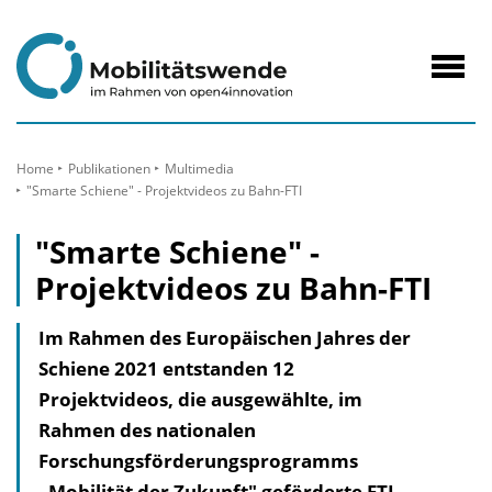
zum
Inhalt
Navig
öffne
Home
Publikationen
Multimedia
"Smarte Schiene" - Projektvideos zu Bahn-FTI
"Smarte Schiene" -
Projektvideos zu Bahn-FTI
Im Rahmen des Europäischen Jahres der
Schiene 2021 entstanden 12
Projektvideos, die ausgewählte, im
Rahmen des nationalen
Forschungsförderungsprogramms
„Mobilität der Zukunft" geförderte FTI-