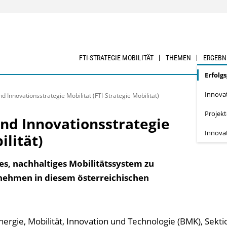
FTI-STRATEGIE MOBILITÄT
THEMEN
ERGEBN
Erfolg
Innova
 Innovationsstrategie Mobilität (FTI-Strategie Mobilität)
Projek
und Innovationsstrategie
Innova
ilität)
iges, nachhaltiges Mobilitäts­system zu
nehmen in diesem öster­reichischen
gie, Mobilität, Innovation und Technologie (BMK), Sektion