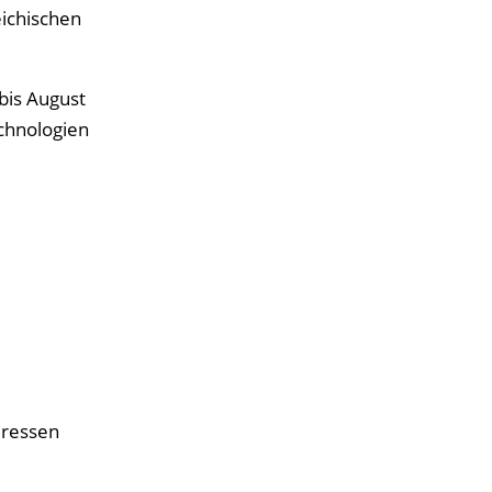
eichischen
bis August
echnologien
eressen