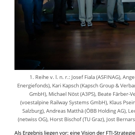
1. Reihe v. l. n. r.: Josef Fiala (ASFINAG), A
Energiefonds), Kari Kapsch (Kapsch Group & Verban
GmbH), Michael Nöst (A3PS), Beate Färber-Ve
(voestalpine Railway Systems GmbH), Klaus Pseiner
Salzburg), Andreas Matthä (ÖBB Holding AG), Le
(netwiss OG), Horst Bischof (TU Graz), Jost Berna
Als Ergebnis liegen vor: eine Vision der FTI-Strategi