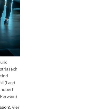
- und
striaTech
eind
ll (Land
chubert
 Perwein)
sion), vier