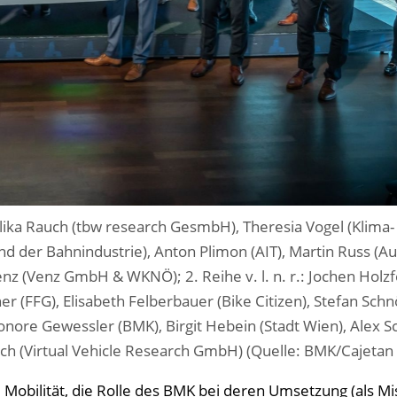
ngelika Rauch (tbw research GesmbH), Theresia Vogel (Klima
d der Bahnindustrie), Anton Plimon (AIT), Martin Russ (Au
nz (Venz GmbH & WKNÖ); 2. Reihe v. l. n. r.: Jochen Holzf
 (FFG), Elisabeth Felberbauer (Bike Citizen), Stefan Schnö
onore Gewessler (BMK), Birgit Hebein (Stadt Wien), Alex S
rsch (Virtual Vehicle Research GmbH) (Quelle: BMK/Cajetan
e Mobilität, die Rolle des BMK bei deren Umsetzung (als Mis