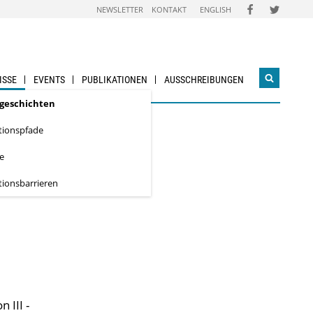
FOLGEN
FOLGEN
NEWSLETTER
KONTAKT
ENGLISH
SIE
SIE
UNS
UNS
AUF
AUF
FACEBOOK
TWITTER
ISSE
EVENTS
PUBLIKATIONEN
AUSSCHREIBUNGEN
Suchwidg
öffnen
s­geschichten
tionspfade
te
tionsbarrieren
 III -