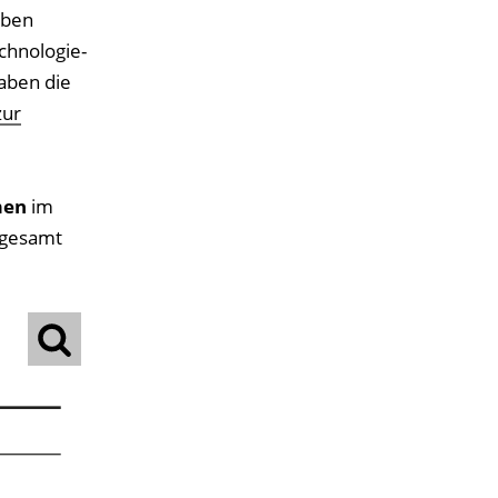
aben
chnologie-
haben die
zur
men
im
sgesamt