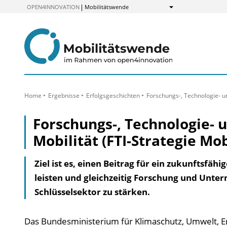
zum
OPEN4INNOVATION
Mobilitätswende
Anzeigen
Inhalt
Home
Ergebnisse
Erfolgs­geschichten
Forschungs-, Technologie- und
Forschungs-, Technologie- 
Mobilität (FTI-Strategie Mob
Ziel ist es, einen Beitrag für ein zukunfts­fäh
leisten und gleichzeitig Forschung und Unter
Schlüsselsektor zu stärken.
Das Bundesministerium für Klimaschutz, Umwelt, Ener