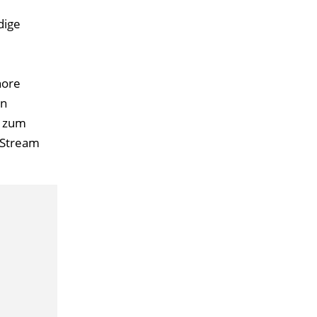
dige
nore
en
s zum
E-Stream