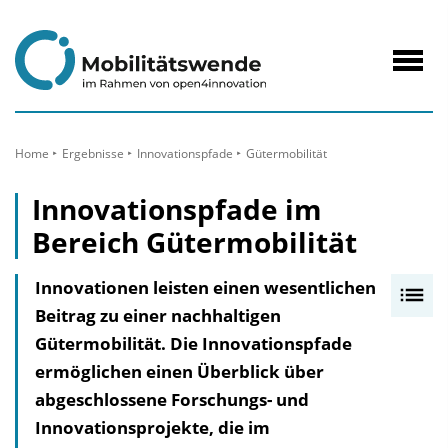
zum
Inhalt
Navig
öffne
Home
Ergebnisse
Innovationspfade
Gütermobilität
Innovationspfade im
Bereich Gütermobilität
Innovationen leisten einen wesentlichen
I
Beitrag zu einer nachhaltigen
n
Gütermobilität. Die Innovationspfade
h
ermöglichen einen Überblick über
a
abgeschlossene Forschungs- und
l
Innovationsprojekte, die im
t