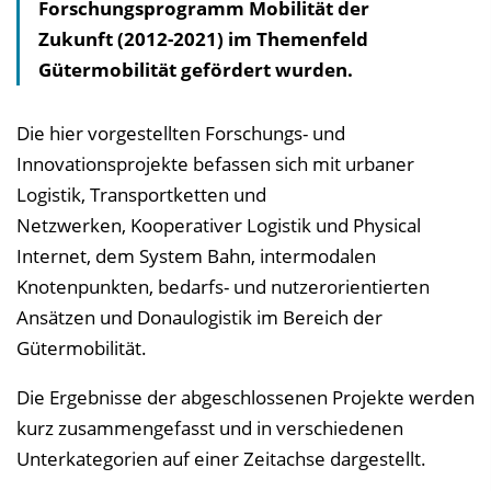
Forschungsprogramm Mobilität der
s
Zukunft (2012-2021) im Themenfeld
v
Gütermobilität gefördert wurden.
e
r
z
Die hier vorgestellten Forschungs- und
e
Innovationsprojekte befassen sich mit urbaner
i
Logistik, Transportketten und
c
Netzwerken, Kooperativer Logistik und Physical
h
Internet, dem System Bahn, intermodalen
n
Knotenpunkten, bedarfs- und nutzerorientierten
i
Ansätzen und Donaulogistik im Bereich der
s
Gütermobilität.
e
Die Ergebnisse der abgeschlossenen Projekte werden
i
kurz zusammengefasst und in verschiedenen
n
Unterkategorien auf einer Zeitachse dargestellt.
b