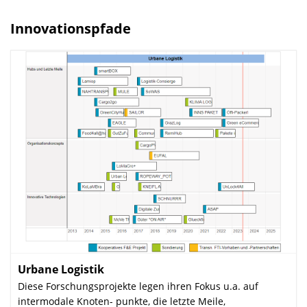
l
e
Innovationspfade
n
d
e
n
Urbane Logistik
:
Diese Forschungsprojekte legen ihren Fokus u.a. auf
intermodale Knoten- punkte, die letzte Meile,