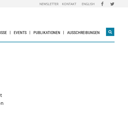
FOLGEN
FOLGEN
NEWSLETTER
KONTAKT
ENGLISH
SIE
SIE
UNS
UNS
AUF
AUF
FACEBOOK
TWITTER
ISSE
EVENTS
PUBLIKATIONEN
AUSSCHREIBUNGEN
Suchwidg
öffnen
t
en