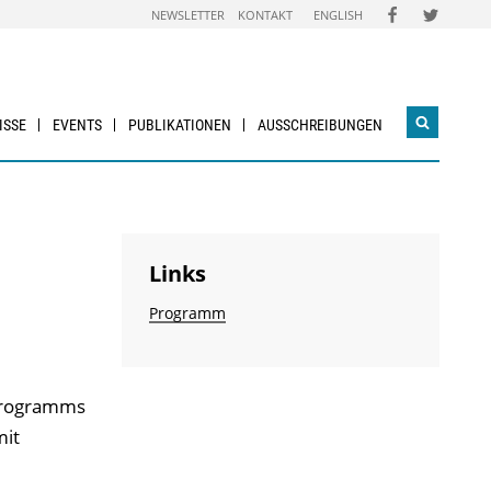
FOLGEN
FOLGEN
NEWSLETTER
KONTAKT
ENGLISH
SIE
SIE
UNS
UNS
AUF
AUF
FACEBOOK
TWITTER
ISSE
EVENTS
PUBLIKATIONEN
AUSSCHREIBUNGEN
Suchwidg
öffnen
Links
Programm
sprogramms
it