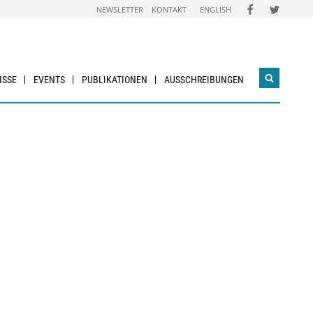
FOLGEN
FOLGEN
NEWSLETTER
KONTAKT
ENGLISH
SIE
SIE
UNS
UNS
AUF
AUF
FACEBOOK
TWITTER
ISSE
EVENTS
PUBLIKATIONEN
AUSSCHREIBUNGEN
Suchwidg
öffnen