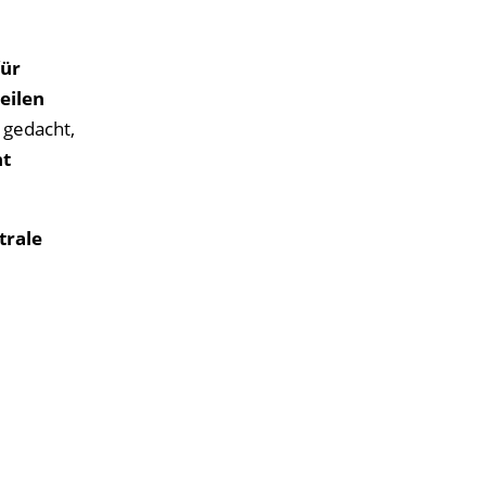
für
eilen
e gedacht,
ht
trale