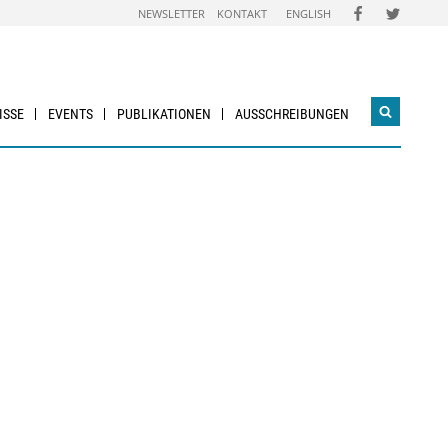
FOLGEN
FOLGEN
NEWSLETTER
KONTAKT
ENGLISH
SIE
SIE
UNS
UNS
AUF
AUF
FACEBOOK
TWITTER
ISSE
EVENTS
PUBLIKATIONEN
AUSSCHREIBUNGEN
Suchwidg
öffnen