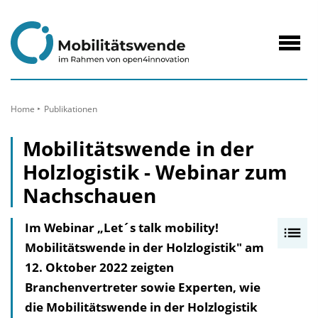
zum
Inhalt
Navig
öffne
Home
Publikationen
Mobilitätswende in der
Holzlogistik - Webinar zum
Nachschauen
Im Webinar „Let´s talk mobility!
I
Mobilitätswende in der Holzlogistik" am
n
12. Oktober 2022 zeigten
h
Branchenvertreter sowie Experten, wie
a
die Mobilitätswende in der Holzlogistik
l