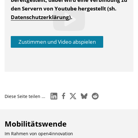
b
den Servern von Youtube hergestellt (sh.
l
Datenschutzerklärung
).
e
n
d
Zustimmen und Video abspielen
e
n
linkedin
facebook
x
bluesky
reddit
Diese Seite teilen ...
Mobilitätswende
Im Rahmen von
open4innovation