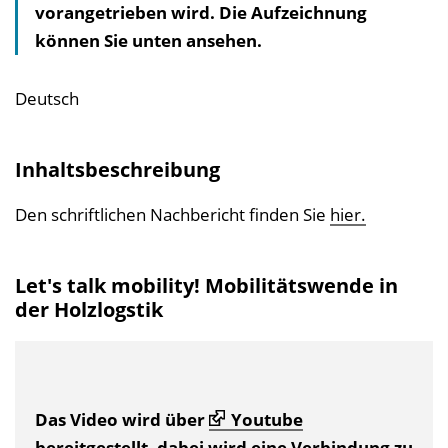
vorangetrieben wird. Die Aufzeichnung
t
können Sie unten ansehen.
s
v
e
Deutsch
r
z
Inhaltsbeschreibung
e
i
Den schriftlichen Nachbericht finden Sie
hier.
c
h
Let's talk mobility! Mobilitätswende in
n
der Holzlogstik
i
s
e
i
Das Video wird über
Youtube
n
bereitgestellt, dabei wird eine Verbindung zu