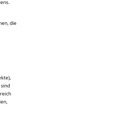
rens.
n
nen, die
kte),
 sind
rreich
ien,