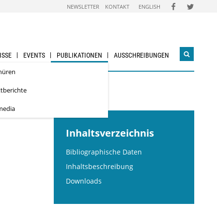
FOLGEN
FOLGEN
NEWSLETTER
KONTAKT
ENGLISH
SIE
SIE
UNS
UNS
AUF
AUF
FACEBOOK
TWITTER
ISSE
EVENTS
PUBLIKATIONEN
AUSSCHREIBUNGEN
Suchwidg
öffnen
hüren
ktberichte
media
Inhaltsverzeichnis
Bibliographische Daten
Inhaltsbeschreibung
Downloads