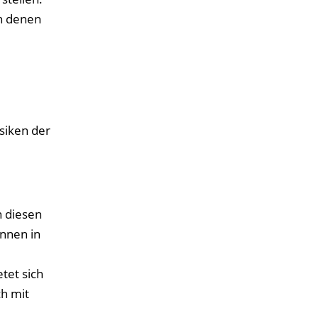
n denen
siken der
n diesen
Innen in
tet sich
h mit