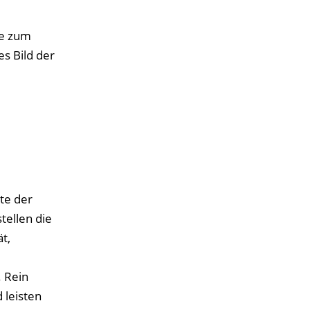
te zum
es Bild der
te der
tellen die
t,
d
. Rein
 leisten