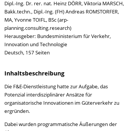
Dipl.-Ing. Dr. rer. nat. Heinz DÖRR, Viktoria MARSCH,
a
Bakk.techn., Dipl.-Ing. (FH) Andreas ROMSTORFER,
l
MA, Yvonne TOIFL, BSc (arp-
t
planning.consulting.research)
s
Herausgeber: Bundesministerium für Verkehr,
v
Innovation und Technologie
e
Deutsch, 157 Seiten
r
z
e
Inhaltsbeschreibung
i
Die
F&E
-Dienstleistung hatte zur Aufgabe, das
c
Potenzial interdisziplinärer Ansätze für
h
organisatorische Innovationen im Güterverkehr zu
n
ergründen.
i
s
Dabei wurden programmatische Äußerungen der
e