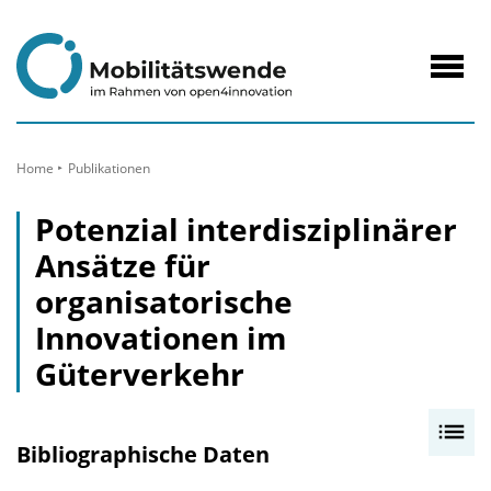
zum
Inhalt
Navig
öffne
Home
Publikationen
Potenzial interdisziplinärer
Ansätze für
organisatorische
Innovationen im
Güterverkehr
I
Bibliographische Daten
n
h