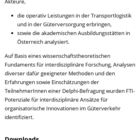
Akteure,
i
die operativ Leistungen in der Transportlogistik
n
und in der Güterversorgung erbringen,
b
sowie die akademischen Ausbildungsstätten in
l
Österreich analysiert.
e
n
Auf Basis eines wissenschaftstheoretischen
d
Fundaments für interdisziplinäre Forschung, Analysen
e
diverser dafür geeigneter Methoden und den
n
Erfahrungen sowie Einschätzungen der
TeilnehmerInnen einer Delphi-Befragung wurden
FTI
-
Potenziale für interdisziplinäre Ansätze für
organisatorische Innovationen im Güterverkehr
identifiziert.
Downloads