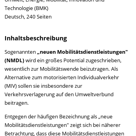
i
Technologie (BMK)
n
Deutsch, 240 Seiten
b
l
Inhaltsbeschreibung
e
n
Sogenannten
„neuen Mobilitätsdienstleistungen"
d
(NMDL)
wird ein großes Potential zugeschrieben,
e
wesentlich zur Mobilitätswende beizutragen. Als
n
Alternative zum motorisierten Individualverkehr
(MIV) sollen sie insbesondere zur
Verkehrsverlagerung auf den Umweltverbund
beitragen.
Entgegen der häufigen Bezeichnung als „neue
Mobilitätsdienstleistungen" zeigt sich bei näherer
Betrachtung, dass diese Mobilitätsdienstleistungen