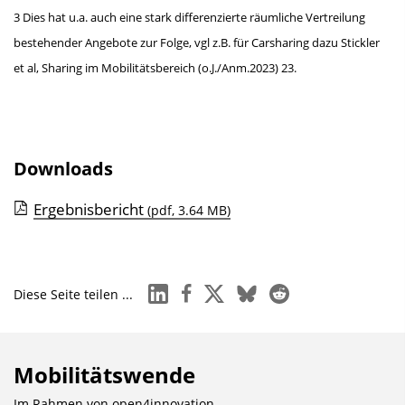
3 Dies hat u.a. auch eine stark differenzierte räumliche Vertreilung
bestehender Angebote zur Folge, vgl z.B. für Carsharing dazu Stickler
et al, Sharing im Mobilitätsbereich (o.J./Anm.2023) 23.
Downloads
Ergebnisbericht
(pdf, 3.64 MB)
linkedin
facebook
x
bluesky
reddit
Diese Seite teilen ...
Mobilitätswende
Im Rahmen von
open4innovation