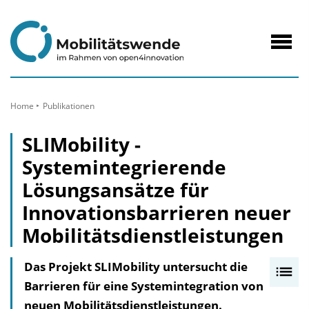
zum
Inhalt
Navig
öffne
Home
Publikationen
SLIMobility -
Systemintegrierende
Lösungsansätze für
Innovationsbarrieren neuer
Mobilitätsdienstleistungen
Das Projekt SLIMobility untersucht die
I
Barrieren für eine Systemintegration von
n
neuen Mobilitätsdienstleistungen.
h