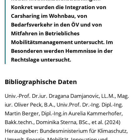
Konkret wurden die Integration von
a
Carsharing im Wohnbau, von
l
Bedarfsverkehr in den ÖV und von
t
Mitfahren in Betriebliches
s
Mobilitätsmanagement untersucht. Im
v
Besonderen werden Hemmnisse in der
e
Rechtslage untersucht.
r
z
e
Bibliographische Daten
i
c
Univ.-Prof. Dr.iur. Dragana Damjanovic, LL.M., Mag.
h
iur. Oliver Peck, B.A., Univ.Prof. Dr.-Ing. Dipl.-Ing.
n
Martin Berger, Dipl.-Ing.in Aurelia Kammerhofer,
i
Bakk.techn., Dominika Sterna, BSc., et al. (2024)
s
Herausgeber: Bundesministerium für Klimaschutz,
e
Umwelt, Energie, Mobilität, Innovation und