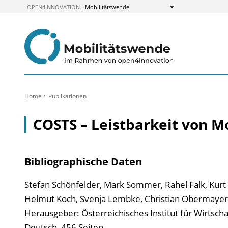
zum
OPEN4INNOVATION
Mobilitätswende
Anzeigen
Inhalt
Home
Publikationen
COSTS – Leistbarkeit von Mo
Bibliographische Daten
Stefan Schönfelder, Mark Sommer, Rahel Falk, Kurt K
Helmut Koch, Svenja Lembke, Christian Obermayer,
Herausgeber: Österreichisches Institut für Wirtsch
Deutsch, 456 Seiten