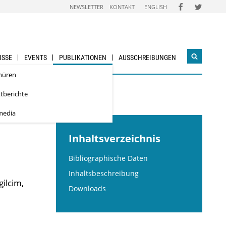
FOLGEN
FOLGEN
NEWSLETTER
KONTAKT
ENGLISH
SIE
SIE
UNS
UNS
AUF
AUF
FACEBOOK
TWITTER
ISSE
EVENTS
PUBLIKATIONEN
AUSSCHREIBUNGEN
Suchwidg
öffnen
hüren
ktberichte
media
Inhaltsverzeichnis
Bibliographische Daten
Inhaltsbeschreibung
ilcim,
Downloads