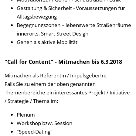
n
Gestaltung & Sicherheit - Voraussetzungen für
b
Alltagsbewegung
l
Begegnungszonen – lebenswerte Straßenräume
e
innerorts, Smart Street Design
n
Gehen als aktive Mobilität
d
e
"Call for Content" - Mitmachen bis 6.3.2018
n
Mitmachen als ReferentIn / ImpulsgeberIn:
Falls Sie zu einem der oben genannten
Themenbereiche ein interessantes Projekt / Initiative
/ Strategie / Thema im:
Plenum
Workshop bzw. Session
"Speed-Dating"