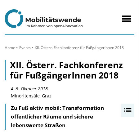
zum
Inhalt
Navig
öffne
Home
Events
XII. Österr. Fachkonferenz für FußgängerInnen 2018
XII. Österr. Fachkonferenz
für FußgängerInnen 2018
4.-5. Oktober 2018
Minoritensäle, Graz
Zu Fuß aktiv mobil: Transformation
I
öffentlicher Räume und sichere
n
lebenswerte Straßen
h
a