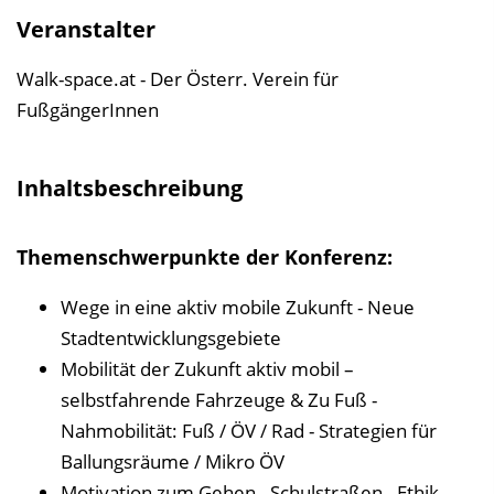
l
Veranstalter
t
s
Walk-space.at - Der Österr. Verein für
v
FußgängerInnen
e
r
Inhaltsbeschreibung
z
e
Themenschwerpunkte der Konferenz:
i
c
Wege in eine aktiv mobile Zukunft - Neue
h
Stadtentwicklungsgebiete
n
Mobilität der Zukunft aktiv mobil –
i
selbstfahrende Fahrzeuge & Zu Fuß -
s
Nahmobilität: Fuß / ÖV / Rad - Strategien für
e
Ballungsräume / Mikro ÖV
i
Motivation zum Gehen - Schulstraßen - Ethik