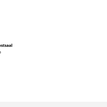
stsaal
e