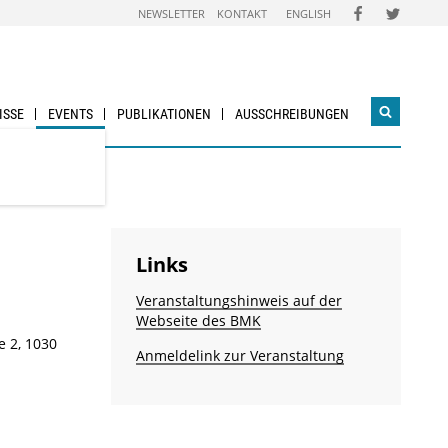
FOLGEN
FOLGEN
NEWSLETTER
KONTAKT
ENGLISH
SIE
SIE
UNS
UNS
AUF
AUF
FACEBOOK
TWITTER
ISSE
EVENTS
PUBLIKATIONEN
AUSSCHREIBUNGEN
Suchwidg
öffnen
Links
Veranstaltungshinweis auf der
Webseite des BMK
e 2, 1030
Anmeldelink zur Veranstaltung