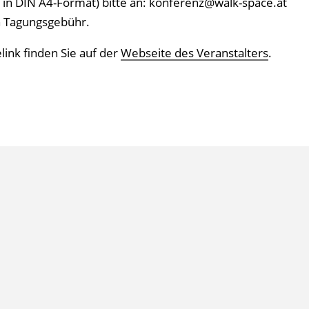
e in DIN A4-Format) bitte an: konferenz@walk-space.at
n Tagungsgebühr.
ink finden Sie auf der
Webseite des Veranstalters
.