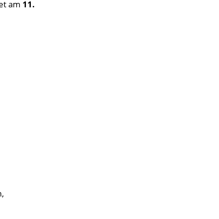
det am
11.
,