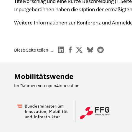
Titelvorschlag und eine kurze Beschreibung (1 Seit
Inputgeber:innen haben die Option der ermäßigte
Weitere Informationen zur Konferenz und Anmeldel
linkedin
facebook
x
bluesky
reddit
Diese Seite teilen ...
Mobilitätswende
Im Rahmen von
open4innovation