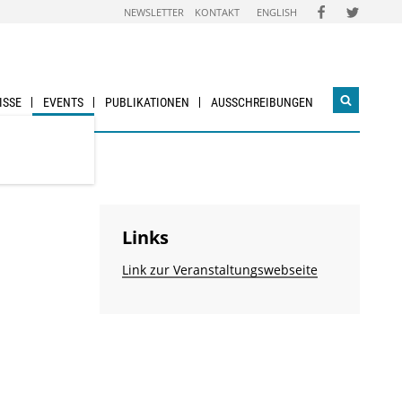
FOLGEN
FOLGEN
NEWSLETTER
KONTAKT
ENGLISH
SIE
SIE
UNS
UNS
AUF
AUF
FACEBOOK
TWITTER
ISSE
EVENTS
PUBLIKATIONEN
AUSSCHREIBUNGEN
Suchwidg
öffnen
Links
Link zur Veranstaltungswebseite