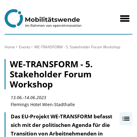
zum
Inhalt
Navig
öffne
Home
Events
WE-TRANSFORM - 5. Stakeholder Forum Workshop
WE-TRANSFORM - 5.
Stakeholder Forum
Workshop
13.06.-14.06.2023
Flemings Hotel Wien-Stadthalle
Das EU-Projekt WE-TRANSFORM befasst
I
sich mit der politischen Agenda für die
n
Transition von Arbeitnehmenden in
h