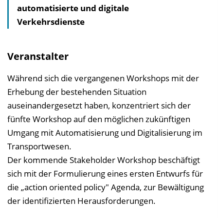
automatisierte und digitale
a
Verkehrsdienste
l
t
s
Veranstalter
v
e
Während sich die vergangenen Workshops mit der
r
Erhebung der bestehenden Situation
z
auseinandergesetzt haben, konzentriert sich der
e
fünfte Workshop auf den möglichen zukünftigen
i
Umgang mit Automatisierung und Digitalisierung im
c
Transportwesen.
h
Der kommende Stakeholder Workshop beschäftigt
n
sich mit der Formulierung eines ersten Entwurfs für
i
die „action oriented policy" Agenda, zur Bewältigung
s
der identifizierten Herausforderungen.
e