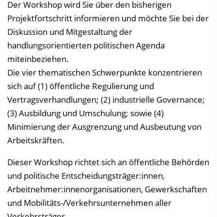
Der Workshop wird Sie über den bisherigen
i
Projektfortschritt informieren und möchte Sie bei der
n
Diskussion und Mitgestaltung der
b
handlungsorientierten politischen Agenda
l
miteinbeziehen.
e
Die vier thematischen Schwerpunkte konzentrieren
n
sich auf (1) öffentliche Regulierung und
d
Vertragsverhandlungen; (2) industrielle Governance;
e
(3) Ausbildung und Umschulung; sowie (4)
n
Minimierung der Ausgrenzung und Ausbeutung von
Arbeitskräften.
Dieser Workshop richtet sich an öffentliche Behörden
und politische Entscheidungsträger:innen,
Arbeitnehmer:innenorganisationen, Gewerkschaften
und Mobilitäts-/Verkehrsunternehmen aller
Verkehrsträger.