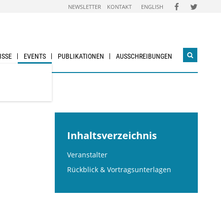
FOLGEN
FOLGEN
NEWSLETTER
KONTAKT
ENGLISH
SIE
SIE
UNS
UNS
AUF
AUF
FACEBOOK
TWITTER
ISSE
EVENTS
PUBLIKATIONEN
AUSSCHREIBUNGEN
Suchwidg
öffnen
Inhaltsverzeichnis
Veranstalter
Rückblick & Vortragsunterlagen