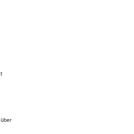
t
 über