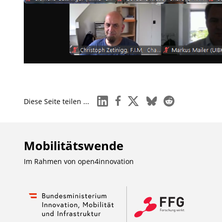
linkedin
facebook
x
bluesky
reddit
Diese Seite teilen ...
Mobilitätswende
Im Rahmen von
open4innovation