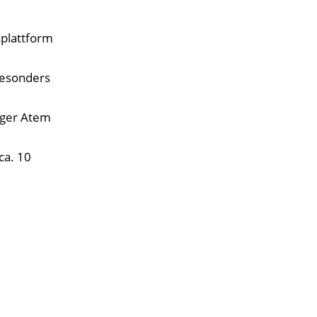
splattform
besonders
anger Atem
ca. 10