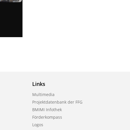
Links
Multimedia
Projektdatenbank der FFG
BMIMI Infothek
Förderkompass
Logos