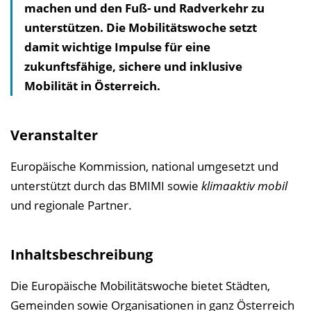
machen und den Fuß- und Radverkehr zu
l
unterstützen. Die Mobilitätswoche setzt
t
damit wichtige Impulse für eine
s
zukunftsfähige, sichere und inklusive
v
Mobilität in Österreich.
e
r
z
Veranstalter
e
i
Europäische Kommission, national umgesetzt und
c
unterstützt durch das BMIMI sowie
klimaaktiv mobil
h
und regionale Partner.
n
i
Inhaltsbeschreibung
s
e
Die Europäische Mobilitätswoche bietet Städten,
i
Gemeinden sowie Organisationen in ganz Österreich