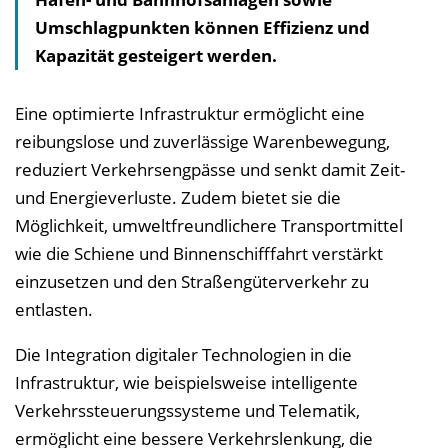
Umschlagpunkten können Effizienz und
s
Kapazität gesteigert werden.
v
e
r
Eine optimierte Infrastruktur ermöglicht eine
z
reibungslose und zuverlässige Warenbewegung,
e
reduziert Verkehrsengpässe und senkt damit Zeit-
i
und Energieverluste. Zudem bietet sie die
c
Möglichkeit, umweltfreundlichere Transportmittel
h
wie die Schiene und Binnenschifffahrt verstärkt
n
einzusetzen und den Straßengüterverkehr zu
i
entlasten.
s
Die Integration digitaler Technologien in die
e
Infrastruktur, wie beispielsweise intelligente
i
Verkehrssteuerungssysteme und Telematik,
n
ermöglicht eine bessere Verkehrslenkung, die
b