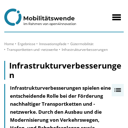
zum
Inhalt
Navig
öffne
Home
Ergebnisse
Innovationspfade
Gütermobilität
Transportketten und -netzwerke
Infrastrukturverbesserungen
Infrastrukturverbesserunge
n
Infrastrukturverbesserungen spielen eine
I
entscheidende Rolle bei der Förderung
n
nachhaltiger Transportketten und -
h
netzwerke. Durch den Ausbau und die
a
Modernisierung von Verkehrswegen,
l
Hafen- und Bahnhofsanlagen sowie
t