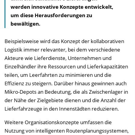
werden innovative Konzepte entwickelt,
v
um diese Herausforderungen zu
e
bewältigen.
r
z
e
Beispielsweise wird das Konzept der kollaborativen
i
Logistik immer relevanter, bei dem verschiedene
c
Akteure wie Lieferdienste, Unternehmen und
h
Einzelhändler ihre Ressourcen und Lieferkapazitäten
n
teilen, um Leerfahrten zu minimieren und die
i
Effizienz zu steigern. Darüber hinaus gewinnen auch
s
Mikro-Depots an Bedeutung, die als Zwischenlager in
e
der Nähe der Zielgebiete dienen und die Anzahl der
i
Lieferfahrzeuge in den Innenstädten reduzieren.
n
Weitere Organisationskonzepte umfassen die
b
Nutzung von intelligenten Routenplanungssystemen,
l