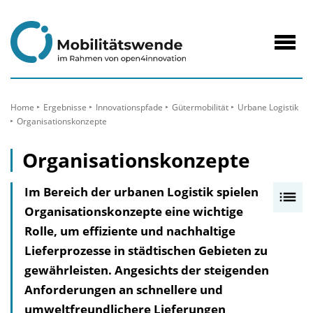
zum
Inhalt
Navig
öffne
Home
Ergebnisse
Innovationspfade
Gütermobilität
Urbane Logistik
Organisationskonzepte
Organisationskonzepte
Im Bereich der urbanen Logistik spielen
I
Organisationskonzepte eine wichtige
n
Rolle, um effiziente und nachhaltige
h
Lieferprozesse in städtischen Gebieten zu
a
gewährleisten. Angesichts der steigenden
l
Anforderungen an schnellere und
t
umweltfreundlichere Lieferungen
s