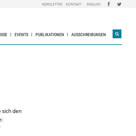
FOLGEN
FOLGEN
NEWSLETTER
KONTAKT
ENGLISH
SIE
SIE
UNS
UNS
AUF
AUF
FACEBOOK
TWITTER
ISSE
EVENTS
PUBLIKATIONEN
AUSSCHREIBUNGEN
Suchwidg
öffnen
 sich den
e:
"