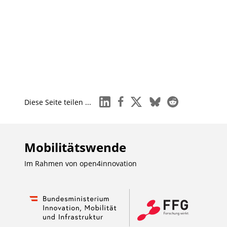
linkedin
facebook
x
bluesky
reddit
Diese Seite teilen ...
Mobilitätswende
Im Rahmen von
open4innovation