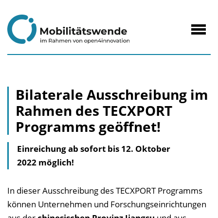
zum
Inhalt
Navig
öffne
Bilaterale Ausschreibung im
Rahmen des TECXPORT
Programms geöffnet!
Einreichung ab sofort bis 12. Oktober
2022 möglich!
In dieser Ausschreibung des TECXPORT Programms
können Unternehmen und Forschungseinrichtungen
aus der
chinesischen Provinz Jiangsu
und aus