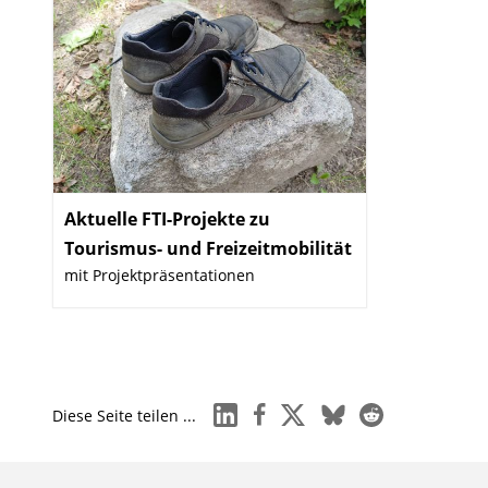
Aktuelle FTI-Projekte zu
Tourismus- und Freizeitmobilität
:
mit Projektpräsentationen
linkedin
facebook
x
bluesky
reddit
Diese Seite teilen ...