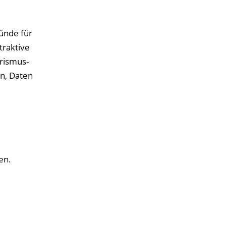
ünde für
traktive
urismus-
en, Daten
en.