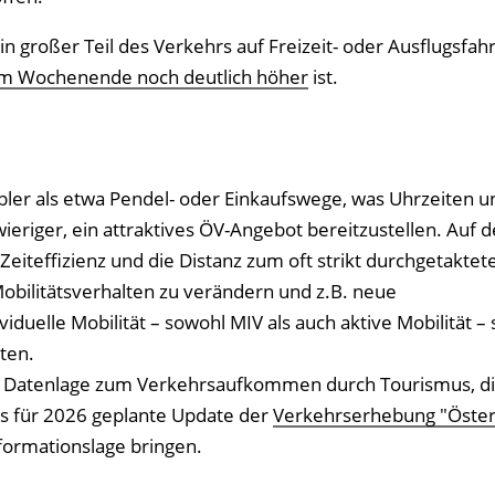
n großer Teil des Verkehrs auf Freizeit- oder Ausflugsfah
 am Wochenende noch deutlich höher
ist.
ibler als etwa Pendel- oder Einkaufswege, was Uhrzeiten u
ieriger, ein attraktives ÖV-Angebot bereitzustellen. Auf d
eiteffizienz und die Distanz zum oft strikt durchgetaktete
Mobilitätsverhalten zu verändern und z.B. neue
duelle Mobilität – sowohl MIV als auch aktive Mobilität – s
ten.
hte Datenlage zum Verkehrsaufkommen durch Tourismus, d
as für 2026 geplante Update der
Verkehrserhebung "Öster
formationslage bringen.