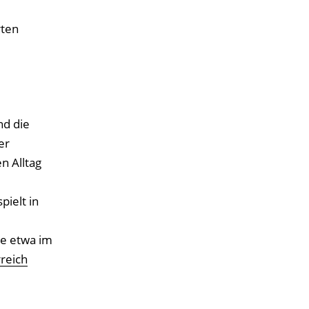
rten
nd die
er
n Alltag
pielt in
ie etwa im
reich