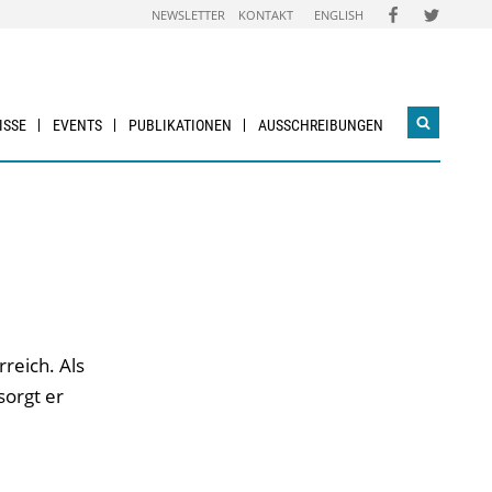
FOLGEN
FOLGEN
NEWSLETTER
KONTAKT
ENGLISH
SIE
SIE
UNS
UNS
AUF
AUF
FACEBOOK
TWITTER
ISSE
EVENTS
PUBLIKATIONEN
AUSSCHREIBUNGEN
Suchwidg
öffnen
reich. Als
sorgt er