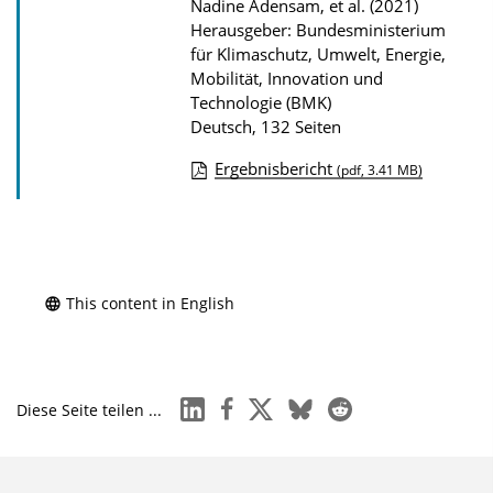
Nadine Adensam, et al. (2021)
n
Herausgeber: Bundesministerium
für Klimaschutz, Umwelt, Energie,
Mobilität, Innovation und
Technologie (BMK)
Deutsch, 132 Seiten
Ergebnisbericht
(pdf, 3.41 MB)
D
o
w
n
This content in English
l
o
a
linkedin
facebook
x
bluesky
reddit
d
Diese Seite teilen ...
s
z