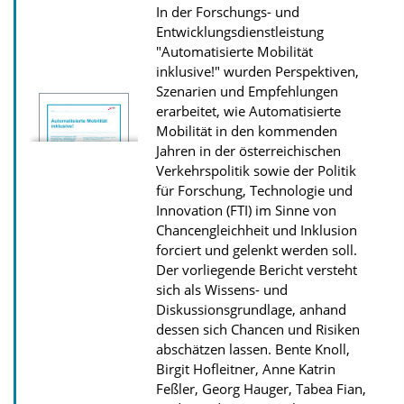
In der Forschungs- und
a
Entwicklungsdienstleistung
d
"Automatisierte Mobilität
inklusive!" wurden Perspektiven,
s
Szenarien und Empfehlungen
z
erarbeitet, wie Automatisierte
u
Mobilität in den kommenden
r
Jahren in der österreichischen
Verkehrspolitik sowie der Politik
P
für Forschung, Technologie und
u
Innovation (FTI) im Sinne von
b
Chancengleichheit und Inklusion
l
forciert und gelenkt werden soll.
Der vorliegende Bericht versteht
i
sich als Wissens- und
k
Diskussionsgrundlage, anhand
a
dessen sich Chancen und Risiken
abschätzen lassen.
Bente Knoll,
t
Birgit Hofleitner, Anne Katrin
i
Feßler, Georg Hauger, Tabea Fian,
o