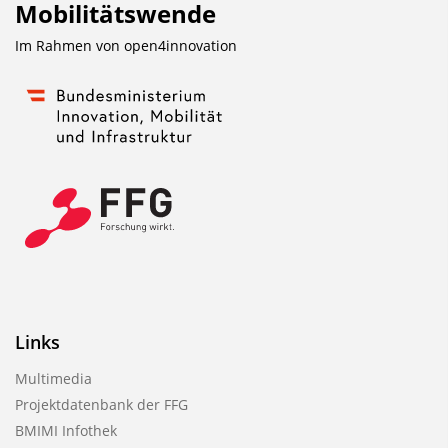
Mobilitätswende
u
r
Im Rahmen von
open4innovation
P
u
b
l
i
k
a
t
i
o
Links
n
Multimedia
Projektdatenbank der FFG
BMIMI Infothek