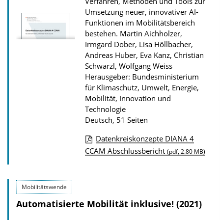
Verfahren, Methoden und Tools zur
Umsetzung neuer, innovativer AI-
Funktionen im Mobilitätsbereich
bestehen.
Martin Aichholzer,
Irmgard Dober, Lisa Höllbacher,
Andreas Huber, Eva Kanz, Christian
Schwarzl, Wolfgang Weiss
Herausgeber: Bundesministerium
für Klimaschutz, Umwelt, Energie,
Mobilität, Innovation und
Technologie
Deutsch, 51 Seiten
Datenkreiskonzepte DIANA 4
D
CCAM Abschlussbericht
(pdf, 2.80 MB)
o
w
Mobilitätswende
n
Automatisierte Mobilität inklusive! (2021)
l
o