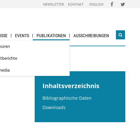
FOLGEN
FOLGEN
NEWSLETTER
KONTAKT
ENGLISH
SIE
SIE
UNS
UNS
AUF
AUF
FACEBOOK
TWITTER
ISSE
EVENTS
PUBLIKATIONEN
AUSSCHREIBUNGEN
Suchwidg
öffnen
hüren
ktberichte
media
Inhaltsverzeichnis
Bibliographische Daten
Downloads