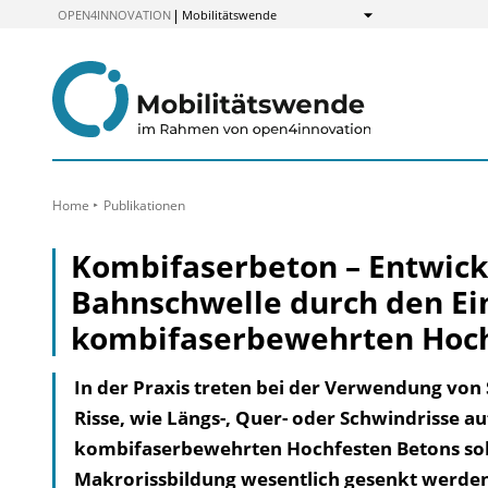
zum
OPEN4INNOVATION
Mobilitätswende
Anzeigen
Inhalt
Home
Publikationen
Kombifaserbeton – Entwickl
Bahnschwelle durch den Ein
kombifaserbewehrten Hoch
In der Praxis treten bei der Verwendung vo
Risse, wie Längs-, Quer- oder Schwindrisse au
kombifaserbewehrten Hochfesten Betons soll 
Makrorissbildung wesentlich gesenkt werde