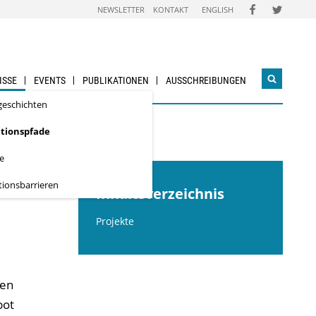
FOLGEN
FOLGEN
NEWSLETTER
KONTAKT
ENGLISH
SIE
SIE
UNS
UNS
AUF
AUF
FACEBOOK
TWITTER
ISSE
EVENTS
PUBLIKATIONEN
AUSSCHREIBUNGEN
Suchwidg
öffnen
­geschichten
tionspfade
te
tionsbarrieren
Inhaltsverzeichnis
Projekte
ren
bot