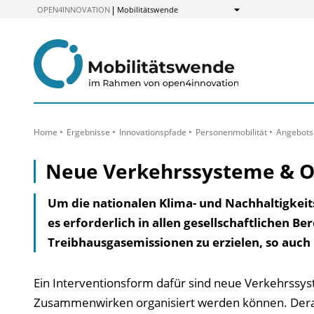
zum
OPEN4INNOVATION
Mobilitätswende
Anzeigen
Inhalt
Home
Ergebnisse
Innovationspfade
Personenmobilität
Angebots
Neue Verkehrssysteme & O
Um die nationalen Klima- und Nachhaltigkeitsz
es erforderlich in allen gesellschaftlichen B
Treibhausgas­emissionen zu erzielen, so auch
Ein Interventionsform dafür sind neue Verkehrssys
Zusammenwirken organisiert werden können. Derar