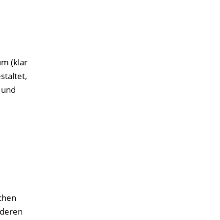
m (klar
taltet,
 und
ichen
 deren