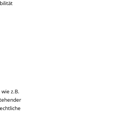
ilität
wie z.B.
stehender
echtliche