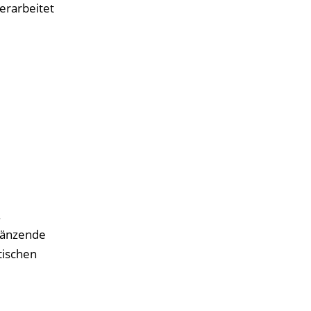
erarbeitet
.
gänzende
tischen