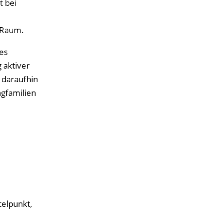
t bei
 Raum.
es
 aktiver
 daraufhin
ngfamilien
elpunkt,