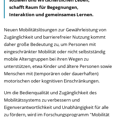
schafft Raum für Begegnungen,
s
Interaktion und gemeinsames Lernen.
v
e
r
Neuen Mobilitätslösungen zur Gewährleistung von
z
Zugänglichkeit und barrierefreier Nutzung kommt
e
daher große Bedeutung zu, um Personen mit
i
eingeschränkter Mobilität oder nicht selbstständig
c
mobile Altersgruppen bei ihren Wegen zu
h
unterstützen, etwa Kinder und ältere Personen sowie
n
Menschen mit (temporären oder dauerhaften)
i
motorischen oder kognitiven Einschränkungen.
s
Um die Bedienqualität und Zugänglichkeit des
e
Mobilitätssystems zu verbessern und
i
Eigenverantwortlichkeit und Unabhängigkeit für alle
n
zu fördern, wird im Forschungsprogramm "Mobilität
b