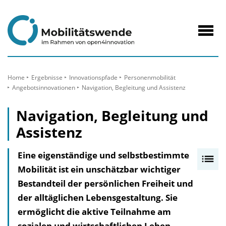
zum
Inhalt
Navig
öffne
Home
Ergebnisse
Innovationspfade
Personenmobilität
Angebotsinnovationen
Navigation, Begleitung und Assistenz
Navigation, Begleitung und
Assistenz
Eine eigenständige und selbstbestimmte
I
Mobilität ist ein unschätzbar wichtiger
n
Bestandteil der persönlichen Freiheit und
h
der alltäglichen Lebensgestaltung. Sie
a
ermöglicht die aktive Teilnahme am
l
sozialen und wirtschaftlichen Leben,
t