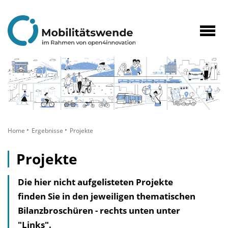
zum
Inhalt
Navig
öffne
Home
Ergebnisse
Projekte
Projekte
Die hier nicht aufgelisteten Projekte
finden Sie in den jeweiligen thematischen
Bilanzbroschüren - rechts unten unter
"Links".