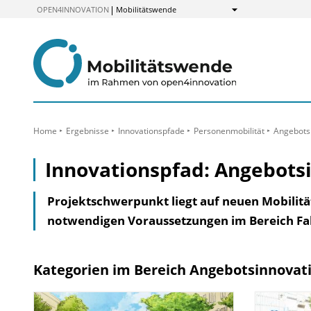
zum
OPEN4INNOVATION
Mobilitätswende
Anzeigen
Inhalt
Home
Ergebnisse
Innovationspfade
Personenmobilität
Angebots
Innovationspfad: Angebots
Projektschwerpunkt liegt auf neuen Mobilit
notwendigen Voraussetzungen im Bereich Fah
Kategorien im Bereich Angebotsinnovat