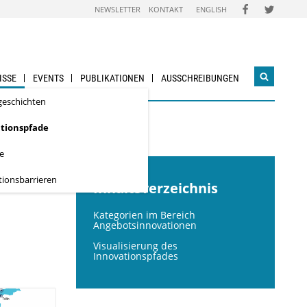
FOLGEN
FOLGEN
NEWSLETTER
KONTAKT
ENGLISH
SIE
SIE
UNS
UNS
AUF
AUF
FACEBOOK
TWITTER
ISSE
EVENTS
PUBLIKATIONEN
AUSSCHREIBUNGEN
Suchwidg
öffnen
­geschichten
tionspfade
te
tionsbarrieren
Inhaltsverzeichnis
Kategorien im Bereich
Angebotsinnovationen
Visualisierung des
Innovationspfades