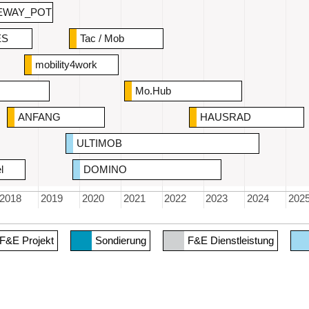
EWAY_POT
ES
Tac / Mob
mobility4work
Mo.Hub
onomy
ANFANG
HAUSRAD
ULTIMOB
l
DOMINO
2018
2019
2020
2021
2022
2023
2024
202
 F&E Projekt
Sondierung
F&E Dienstleistung