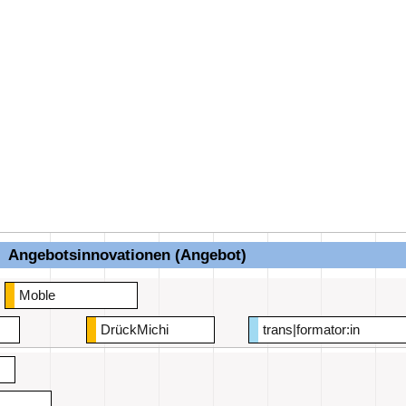
Angebotsinnovationen (Angebot)
Moble
DrückMichi
trans|formator:in