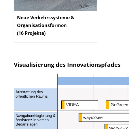
Neue Verkehrssysteme &
Organisationsformen
(16 Projekte)
:
Visualisierung des Innovationspfades
Ausstattung des
öffentlichen Raums
VIDEA
GoGreen
Navigation/Begleitung &
ways2see
Assistenz in versch.
Bedarfslagen
WAY-KEY