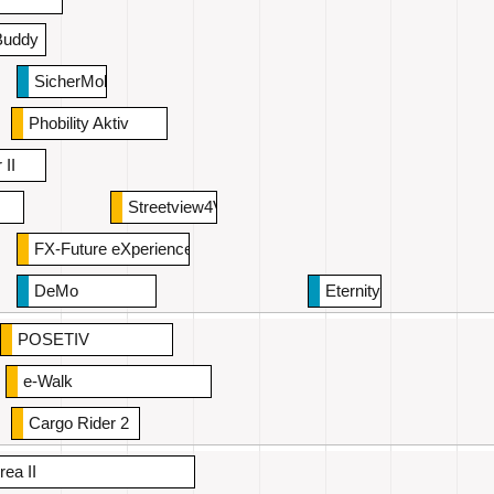
Buddy
SicherMobil
s
Phobility Aktiv
 II
Streetview4VI
TENZ
FX-Future eXperience
DeMo
Eternity Bike
POSETIV
e-Walk
Cargo Rider 2
rea II