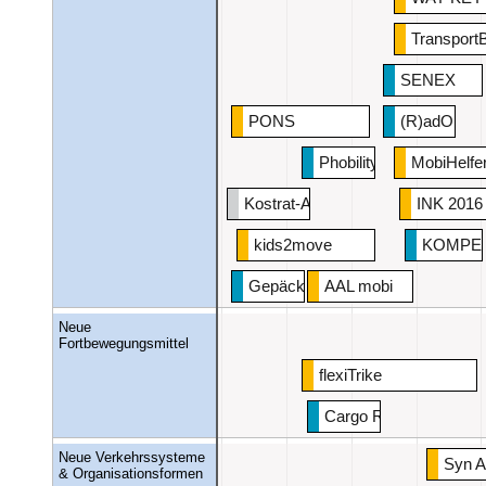
Transport
SENEX
PONS
(R)adOmne
Phobility
MobiHelfer
Kostrat-Aktil
INK 2016
kids2move
KOMPE
Gepäcklos
AAL mobi
Neue
Fortbewegungsmittel
flexiTrike
Cargo Rider
Neue Verkehrssysteme
Syn A
& Organisationsformen