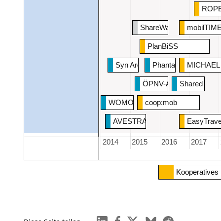
ROP
ShareWay
mobilTIM
PlanBiSS
Syn Area
PhantasiJA
MICHAEL
ÖPNV-AUF-AB
Shared Aut
WOMO
coop:mob
AVESTRA
EasyTrave
2013
2014
2015
2016
2017
Kooperatives
linkedin
facebook
x
bluesky
reddit