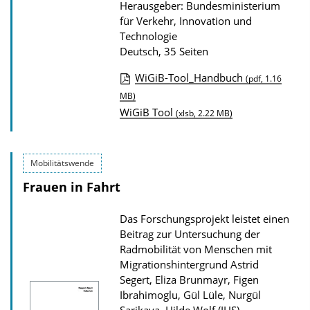
Herausgeber: Bundesministerium
k
für Verkehr, Innovation und
a
Technologie
t
Deutsch, 35 Seiten
i
WiGiB-Tool_Handbuch
(pdf, 1.16
o
D
MB)
n
WiGiB Tool
o
(xlsb, 2.22 MB)
w
n
Mobilitätswende
l
Frauen in Fahrt
o
a
Das Forschungsprojekt leistet einen
d
Beitrag zur Untersuchung der
s
Radmobilität von Menschen mit
Migrationshintergrund
Astrid
z
Segert, Eliza Brunmayr, Figen
u
Ibrahimoglu, Gül Lüle, Nurgül
r