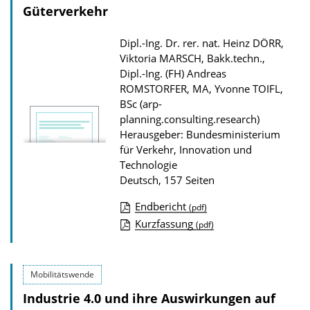
Güterverkehr
s
z
Dipl.-Ing. Dr. rer. nat. Heinz DÖRR,
u
Viktoria MARSCH, Bakk.techn.,
r
Dipl.-Ing. (FH) Andreas
ROMSTORFER, MA, Yvonne TOIFL,
P
BSc (arp-
u
planning.consulting.research)
b
Herausgeber: Bundesministerium
l
für Verkehr, Innovation und
Technologie
i
Deutsch, 157 Seiten
k
Endbericht
a
(pdf)
D
Kurzfassung
(pdf)
t
o
i
w
o
Mobilitätswende
n
n
Industrie 4.0 und ihre Auswirkungen auf
l