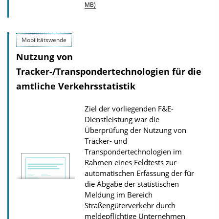
D
MB)
o
w
Mobilitätswende
n
Nutzung von
l
Tracker-/Transpondertechnologien für die
o
a
amtliche Verkehrsstatistik
d
Ziel der vorliegenden F&E-
s
Dienstleistung war die
z
Überprüfung der Nutzung von
u
Tracker- und
Transpondertechnologien im
r
Rahmen eines Feldtests zur
P
automatischen Erfassung der für
u
die Abgabe der statistischen
b
Meldung im Bereich
Straßengüterverkehr durch
l
meldepflichtige Unternehmen