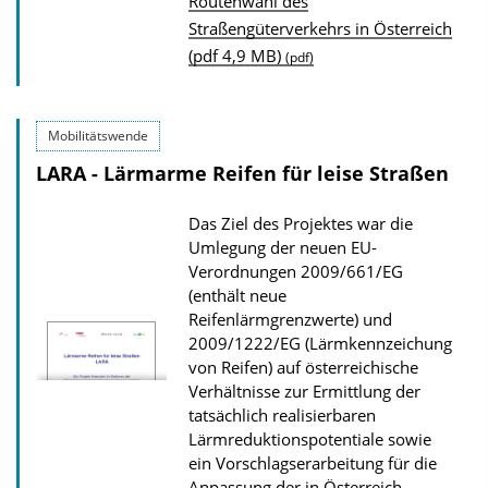
D
i
Routenwahl des
Straßengüterverkehrs in Österreich
o
o
(pdf 4,9 MB)
(pdf)
w
n
n
l
Mobilitätswende
o
LARA - Lärmarme Reifen für leise Straßen
a
d
Das Ziel des Projektes war die
s
Umlegung der neuen EU-
Verordnungen 2009/661/EG
z
(enthält neue
u
Reifenlärmgrenzwerte) und
r
2009/1222/EG (Lärmkennzeichung
P
von Reifen) auf österreichische
Verhältnisse zur Ermittlung der
u
tatsächlich realisierbaren
b
Lärmreduktionspotentiale sowie
l
ein Vorschlagserarbeitung für die
Anpassung der in Österreich