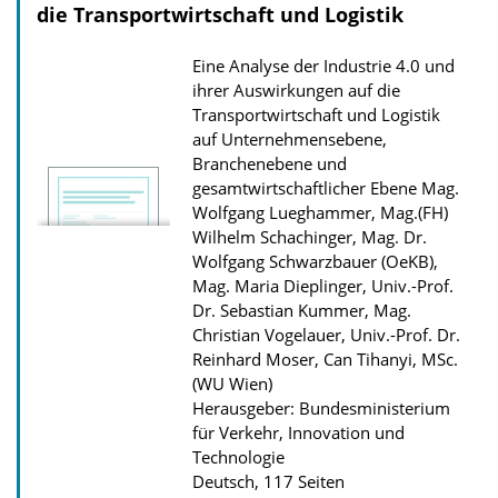
die Transportwirtschaft und Logistik
o
a
Eine Analyse der Industrie 4.0 und
d
ihrer Auswirkungen auf die
s
Transportwirtschaft und Logistik
z
auf Unternehmensebene,
Branchenebene und
u
gesamtwirtschaftlicher Ebene
Mag.
r
Wolfgang Lueghammer, Mag.(FH)
P
Wilhelm Schachinger, Mag. Dr.
Wolfgang Schwarzbauer (OeKB),
u
Mag. Maria Dieplinger, Univ.-Prof.
b
Dr. Sebastian Kummer, Mag.
l
Christian Vogelauer, Univ.-Prof. Dr.
i
Reinhard Moser, Can Tihanyi, MSc.
(WU Wien)
k
Herausgeber: Bundesministerium
a
für Verkehr, Innovation und
t
Technologie
i
Deutsch, 117 Seiten