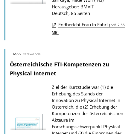
Sarikaya, Hilde Wolf (IHS)
Herausgeber: BMVIT
P
Deutsch, 85 Seiten
u
b
Endbericht Frau in Fahrt
(pdf, 2.55
D
l
MB)
o
i
w
k
Mobilitätswende
n
a
Österreichische FTI-Kompetenzen zu
l
t
Physical Internet
o
i
a
o
Ziel der Kurzstudie war (1) die
d
n
Erhebung des Stands der
s
Innovation zu Physical Internet in
z
Österreich, die (2) Erhebung der
Kompetenzen der österreichischen
u
Akteure im
r
Forschungsschwerpunkt Physical
P
Internet und (3) die Einordnen der