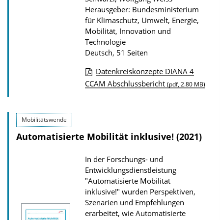
o
Herausgeber: Bundesministerium
n
für Klimaschutz, Umwelt, Energie,
Mobilität, Innovation und
Technologie
Deutsch, 51 Seiten
Datenkreiskonzepte DIANA 4
D
CCAM Abschlussbericht
(pdf, 2.80 MB)
o
w
Mobilitätswende
n
Automatisierte Mobilität inklusive! (2021)
l
o
In der Forschungs- und
a
Entwicklungsdienstleistung
d
"Automatisierte Mobilität
inklusive!" wurden Perspektiven,
s
Szenarien und Empfehlungen
z
erarbeitet, wie Automatisierte