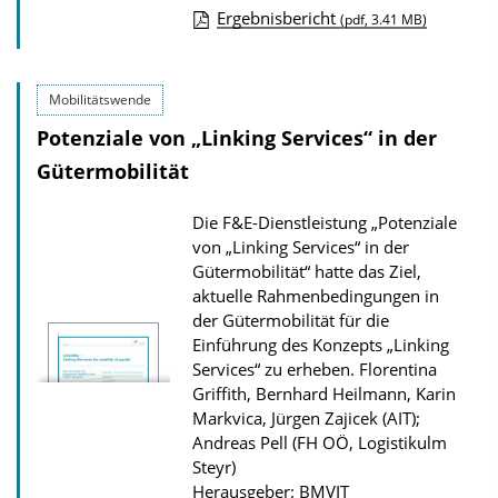
Ergebnisbericht
(pdf, 3.41 MB)
D
o
Mobilitätswende
w
Potenziale von „Linking Services“ in der
n
l
Gütermobilität
o
Die F&E-Dienstleistung „Potenziale
a
von „Linking Services“ in der
d
Gütermobilität“ hatte das Ziel,
s
aktuelle Rahmenbedingungen in
der Gütermobilität für die
z
Einführung des Konzepts „Linking
u
Services“ zu erheben.
Florentina
r
Griffith, Bernhard Heilmann, Karin
P
Markvica, Jürgen Zajicek (AIT);
Andreas Pell (FH OÖ, Logistikulm
u
Steyr)
b
Herausgeber: BMVIT