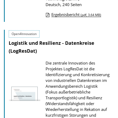
Deutsch, 240 Seiten
Ergebnisbericht
(pdf, 3.64 MB)
D
o
Open4Innovation
w
Logistik und Resilienz - Datenkreise
n
l
(LogResDat)
o
Die zentrale Innovation des
a
Projektes LogResDat ist die
d
Identifizierung und Konkretisierung
s
von industriellen Datenkreisen im
Anwendungsbereich Logistik
z
(Fokus außerbetriebliche
u
Transportlogistik) und Resilienz
r
(Widerstandsfähigkeit oder
P
Wiederherstellung in Rekation auf
kurzfristigen Störungen und
u