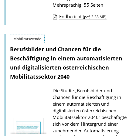
l
Mehrsprachig, 55 Seiten
i
Endbericht
(pdf, 3.38 MB)
k
D
a
o
t
Mobilitätswende
w
i
Berufsbilder und Chancen für die
n
o
l
Beschäftigung in einem automatisierten
n
o
und digitalisierten österreichischen
a
Mobilitätssektor 2040
d
Die Studie „Berufsbilder und
s
Chancen für die Beschäftigung in
z
einem automatisierten und
u
digitalisierten österreichischen
r
Mobilitätssektor 2040“ beschäftigte
sich vor dem Hintergrund einer
P
zunehmenden Automatisierung
u