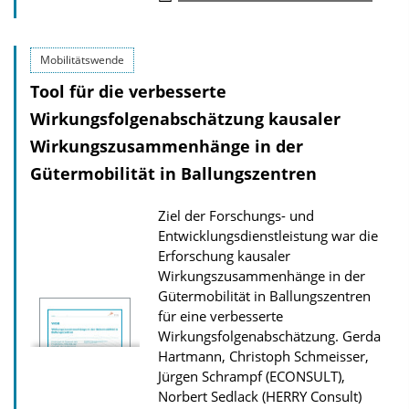
o
w
Mobilitätswende
n
Tool für die verbesserte
l
Wirkungsfolgenabschätzung kausaler
o
a
Wirkungszusammenhänge in der
d
Gütermobilität in Ballungszentren
s
Ziel der Forschungs- und
z
Entwicklungsdienstleistung war die
u
Erforschung kausaler
r
Wirkungszusammenhänge in der
Gütermobilität in Ballungszentren
P
für eine verbesserte
u
Wirkungsfolgenabschätzung.
Gerda
b
Hartmann, Christoph Schmeisser,
l
Jürgen Schrampf (ECONSULT),
Norbert Sedlack (HERRY Consult)
i