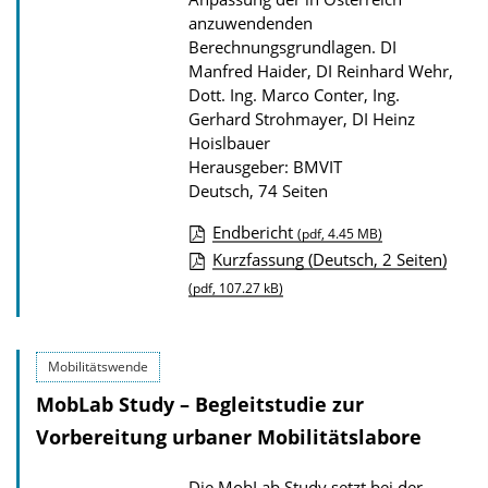
i
anzuwendenden
k
Berechnungsgrundlagen.
DI
a
Manfred Haider, DI Reinhard Wehr,
t
Dott. Ing. Marco Conter, Ing.
Gerhard Strohmayer, DI Heinz
i
Hoislbauer
o
Herausgeber: BMVIT
n
Deutsch, 74 Seiten
Endbericht
(pdf, 4.45 MB)
D
Kurzfassung (Deutsch, 2 Seiten)
o
(pdf, 107.27 kB)
w
n
Mobilitätswende
l
MobLab Study – Begleitstudie zur
o
Vorbereitung urbaner Mobilitätslabore
a
d
Die MobLab Study setzt bei der