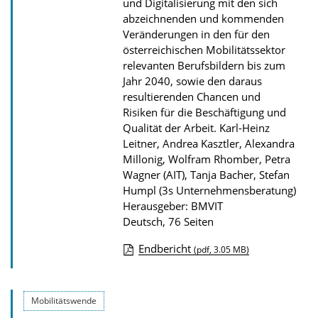
und Digitalisierung mit den sich
b
abzeichnenden und kommenden
Veränderungen in den für den
l
österreichischen Mobilitätssektor
i
relevanten Berufsbildern bis zum
k
Jahr 2040, sowie den daraus
a
resultierenden Chancen und
Risiken für die Beschäftigung und
t
Qualität der Arbeit.
Karl-Heinz
i
Leitner, Andrea Kasztler, Alexandra
o
Millonig, Wolfram Rhomber, Petra
n
Wagner (AIT), Tanja Bacher, Stefan
Humpl (3s Unternehmensberatung)
Herausgeber: BMVIT
Deutsch, 76 Seiten
Endbericht
(pdf, 3.05 MB)
D
o
Mobilitätswende
w