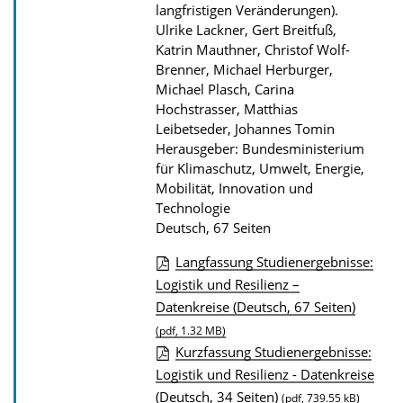
langfristigen Veränderungen).
b
Ulrike Lackner, Gert Breitfuß,
l
Katrin Mauthner, Christof Wolf-
Brenner, Michael Herburger,
i
Michael Plasch, Carina
k
Hochstrasser, Matthias
a
Leibetseder, Johannes Tomin
t
Herausgeber: Bundesministerium
für Klimaschutz, Umwelt, Energie,
i
Mobilität, Innovation und
o
Technologie
n
Deutsch, 67 Seiten
Langfassung Studienergebnisse:
D
Logistik und Resilienz –
Datenkreise (Deutsch, 67 Seiten)
o
(pdf, 1.32 MB)
w
Kurzfassung Studienergebnisse:
n
Logistik und Resilienz - Datenkreise
l
(Deutsch, 34 Seiten)
(pdf, 739.55 kB)