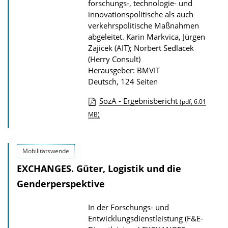
forschungs-, technologie- und
t
innovationspolitische als auch
i
verkehrspolitische Maßnahmen
o
abgeleitet.
Karin Markvica, Jürgen
n
Zajicek (AIT); Norbert Sedlacek
(Herry Consult)
Herausgeber: BMVIT
Deutsch, 124 Seiten
SozA - Ergebnisbericht
(pdf, 6.01
D
MB)
o
w
Mobilitätswende
n
EXCHANGES. Güter, Logistik und die
l
Genderperspektive
o
a
In der Forschungs- und
d
Entwicklungsdienstleistung (F&E-
s