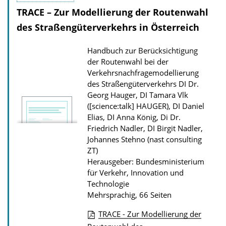
l
TRACE – Zur Modellierung der Routenwahl
o
des Straßengüterverkehrs in Österreich
a
d
Handbuch zur Berücksichtigung
s
der Routenwahl bei der
z
Verkehrsnachfragemodellierung
des Straßengüterverkehrs
DI Dr.
u
Georg Hauger, DI Tamara Vlk
r
([science:talk] HAUGER), DI Daniel
P
Elias, DI Anna König, Di Dr.
u
Friedrich Nadler, DI Birgit Nadler,
Johannes Stehno (nast consulting
b
ZT)
l
Herausgeber: Bundesministerium
i
für Verkehr, Innovation und
Technologie
k
Mehrsprachig, 66 Seiten
a
t
TRACE - Zur Modellierung der