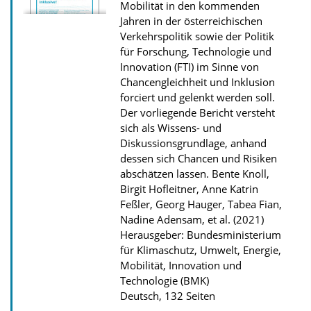
u
Mobilität in den kommenden
r
Jahren in der österreichischen
Verkehrspolitik sowie der Politik
P
für Forschung, Technologie und
u
Innovation (FTI) im Sinne von
b
Chancengleichheit und Inklusion
l
forciert und gelenkt werden soll.
Der vorliegende Bericht versteht
i
sich als Wissens- und
k
Diskussionsgrundlage, anhand
a
dessen sich Chancen und Risiken
abschätzen lassen.
Bente Knoll,
t
Birgit Hofleitner, Anne Katrin
i
Feßler, Georg Hauger, Tabea Fian,
o
Nadine Adensam, et al. (2021)
n
Herausgeber: Bundesministerium
für Klimaschutz, Umwelt, Energie,
Mobilität, Innovation und
Technologie (BMK)
Deutsch, 132 Seiten