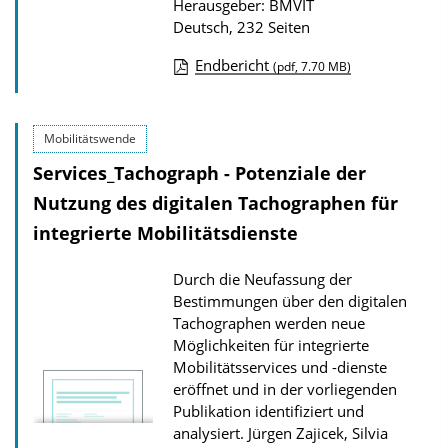
Herausgeber: BMVIT
Deutsch, 232 Seiten
Endbericht
(pdf, 7.70 MB)
D
o
Mobilitätswende
w
Services_Tachograph - Potenziale der
n
l
Nutzung des digitalen Tachographen für
o
integrierte Mobilitätsdienste
a
Durch die Neufassung der
d
Bestimmungen über den digitalen
s
Tachographen werden neue
z
Möglichkeiten für integrierte
Mobilitätsservices und -dienste
u
eröffnet und in der vorliegenden
r
Publikation identifiziert und
P
analysiert.
Jürgen Zajicek, Silvia