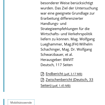
besonderer Weise berücksichtigt
l
wurden. Das Ziel der Untersuchung
i
war eine geeignete Grundlage zur
k
Erarbeitung differenzierter
Handlungs- und
a
Strategieempfehlungen für die
t
Wirtschafts- und Verkehrspolitik
i
liefern zu können.
Mag. Wolfgang
o
Lueghammer, Mag.(FH) Wilhelm
Schachinger, Mag. Dr. Wolfgang
n
Schwarzbauer, et al.
Herausgeber: BMVIT
Deutsch, 117 Seiten
Endbericht
(pdf, 3.17 MB)
D
Zwischenbericht (Deutsch, 33
Seiten)
o
(pdf, 1.45 MB)
w
n
Mobilitätswende