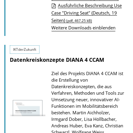
o
Ausführliche Beschreibung Use
a
Case "Driving Seat" (Deutsch, 19
d
Seiten)
(pdf, 467.25 kB)
s
Weitere Downloads einblenden
z
u
IKTderZukunft
r
Datenkreiskonzepte DIANA 4 CCAM
P
u
Ziel des Projekts DIANA 4 CCAM ist
b
die Erstellung von
l
Datenkreiskonzepten, die aus
Verfahren, Methoden und Tools zur
i
Umsetzung neuer, innovativer AI-
k
Funktionen im Mobilitätsbereich
a
bestehen.
Martin Aichholzer,
t
Irmgard Dober, Lisa Höllbacher,
Andreas Huber, Eva Kanz, Christian
i
Schwarzl, Wolfgang Weiss