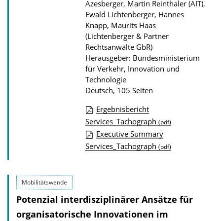
u
Azesberger, Martin Reinthaler (AIT),
Ewald Lichtenberger, Hannes
b
Knapp, Maurits Haas
l
(Lichtenberger & Partner
i
Rechtsanwälte GbR)
k
Herausgeber: Bundesministerium
für Verkehr, Innovation und
a
Technologie
t
Deutsch, 105 Seiten
i
Ergebnisbericht
o
D
Services_Tachograph
(pdf)
n
Executive Summary
o
Services_Tachograph
(pdf)
w
n
l
Mobilitätswende
o
Potenzial interdisziplinärer Ansätze für
a
organisatorische Innovationen im
d