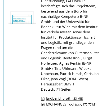
Dienstleistung) EXCHANGES
z
beschäftigte sich das Projektteam,
bestehend aus dem Büro für
u
nachhaltige Kompetenz B-NK
r
GmbH und der Universität für
P
Bodenkultur Wien mit dem Institut
für Verkehrswesen sowie dem
u
Institut für Produktionswirtschaft
b
und Logistik, mit grundlegenden
l
Fragen rund um die
i
Genderrelevanz von Gütermobilität
und Logistik.
Bente Knoll, Birgit
k
Hofleitner, Agnes Renkin (B-NK
a
GmbH), Tina Uhlmann, Wiebke
t
Unbehaun, Patrick Hirsch, Christian
i
Fikar, Jana Vögl (BOKU Wien)
Herausgeber: BMVIT
o
Deutsch, 71 Seiten
n
Endbericht
(pdf, 1.33 MB)
D
EXCHANGES Tool
(xlsx, 175.77 kB)