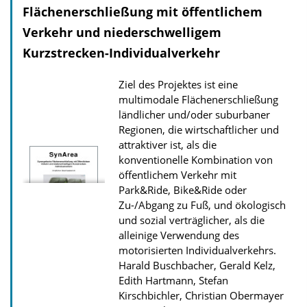
Flächenerschließung mit öffentlichem
d
Verkehr und niederschwelligem
s
Kurzstrecken-Individualverkehr
z
u
Ziel des Projektes ist eine
r
multimodale Flächenerschließung
P
ländlicher und/oder suburbaner
Regionen, die wirtschaftlicher und
u
attraktiver ist, als die
b
konventionelle Kombination von
l
öffentlichem Verkehr mit
i
Park&Ride, Bike&Ride oder
Zu-/Abgang zu Fuß, und ökologisch
k
und sozial verträglicher, als die
a
alleinige Verwendung des
t
motorisierten Individualverkehrs.
i
Harald Buschbacher, Gerald Kelz,
Edith Hartmann, Stefan
o
Kirschbichler, Christian Obermayer
n