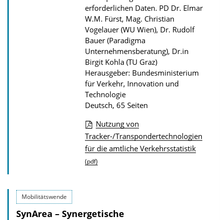
i
erforderlichen Daten.
PD Dr. Elmar
k
W.M. Fürst, Mag. Christian
Vogelauer (WU Wien), Dr. Rudolf
a
Bauer (Paradigma
t
Unternehmensberatung), Dr.in
i
Birgit Kohla (TU Graz)
o
Herausgeber: Bundesministerium
für Verkehr, Innovation und
n
Technologie
Deutsch, 65 Seiten
Nutzung von
D
Tracker-/Transpondertechnologien
für die amtliche Verkehrsstatistik
o
(pdf)
w
n
l
Mobilitätswende
o
SynArea – Synergetische
a