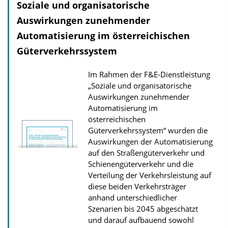
Soziale und organisatorische
n
l
Auswirkungen zunehmender
o
Automatisierung im österreichischen
a
Güterverkehrssystem
d
Im Rahmen der F&E-Dienstleistung
s
„Soziale und organisatorische
z
Auswirkungen zunehmender
u
Automatisierung im
r
österreichischen
Güterverkehrssystem“ wurden die
P
Auswirkungen der Automatisierung
u
auf den Straßengüterverkehr und
b
Schienengüterverkehr und die
Verteilung der Verkehrsleistung auf
l
diese beiden Verkehrsträger
i
anhand unterschiedlicher
k
Szenarien bis 2045 abgeschätzt
a
und darauf aufbauend sowohl