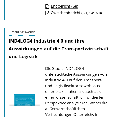
o
Endbericht
(pdf)
n
D
Zwischenbericht
(pdf, 1.45 MB)
o
w
Mobilitätswende
n
IND4LOG4 Industrie 4.0 und ihre
l
Auswirkungen auf die Transportwirtschaft
o
a
und Logistik
d
Die Studie IND4LOG4
s
untersuchtedie Auswirkungen von
z
Industrie 4.0 auf den Transport-
u
und Logistiksektor sowohl aus
einer praxisnahen als auch aus
r
einer wissenschaftlich fundierten
P
Perspektive analysieren, wobei die
u
außenwirtschaftlichen
b
Verflechtungen Österreichs in