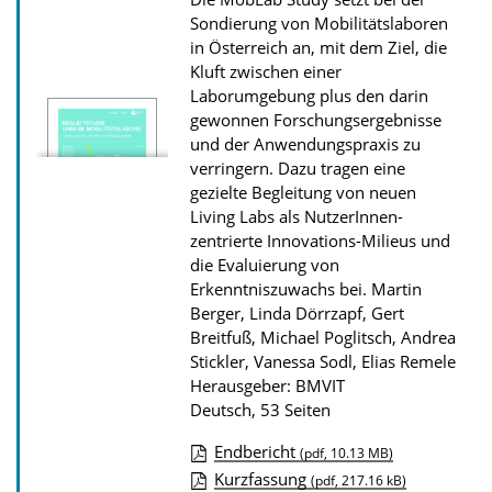
s
Sondierung von Mobilitätslaboren
z
in Österreich an, mit dem Ziel, die
Kluft zwischen einer
u
Laborumgebung plus den darin
r
gewonnen Forschungsergebnisse
P
und der Anwendungspraxis zu
u
verringern. Dazu tragen eine
gezielte Begleitung von neuen
b
Living Labs als NutzerInnen-
l
zentrierte Innovations-Milieus und
i
die Evaluierung von
Erkenntniszuwachs bei.
Martin
k
Berger, Linda Dörrzapf, Gert
a
Breitfuß, Michael Poglitsch, Andrea
t
Stickler, Vanessa Sodl, Elias Remele
i
Herausgeber: BMVIT
Deutsch, 53 Seiten
o
n
Endbericht
(pdf, 10.13 MB)
D
Kurzfassung
(pdf, 217.16 kB)