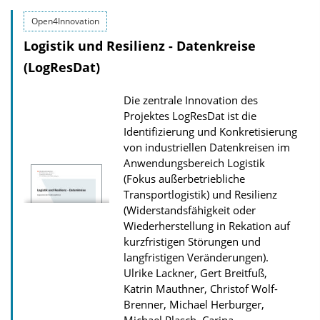
n
Open4Innovation
l
Logistik und Resilienz - Datenkreise
o
(LogResDat)
a
d
Die zentrale Innovation des
s
Projektes LogResDat ist die
z
Identifizierung und Konkretisierung
von industriellen Datenkreisen im
u
Anwendungsbereich Logistik
r
(Fokus außerbetriebliche
P
Transportlogistik) und Resilienz
u
(Widerstandsfähigkeit oder
Wiederherstellung in Rekation auf
b
kurzfristigen Störungen und
l
langfristigen Veränderungen).
i
Ulrike Lackner, Gert Breitfuß,
Katrin Mauthner, Christof Wolf-
k
Brenner, Michael Herburger,
a