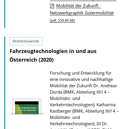
Mobilität der Zukunft -
w
Netzwerkgraphik Gütermobilität
n
(pdf, 559.40 kB)
l
o
a
Mobilitätswende
d
Fahrzeugtechnologien in und aus
s
Österreich (2020)
z
u
Forschung und Entwicklung für
r
eine innovative und nachhaltige
Mobilität der Zukunft
Dr. Andreas
P
Dorda (BMK, Abteilung III/I 4 –
u
Mobilitäts- und
b
Verkehrstechnologien); Katharina
Kastberger (BMK, Abteilung III/I 4 –
l
Mobilitäts- und
i
Verkehrstechnologien); DI Dr.
k