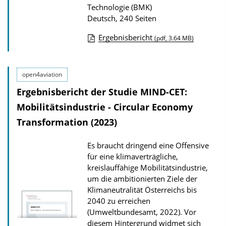
Technologie (BMK)
Deutsch, 240 Seiten
Ergebnisbericht
(pdf, 3.64 MB)
D
o
open4aviation
w
Ergebnisbericht der Studie MIND-CET:
n
l
Mobilitätsindustrie - Circular Economy
o
Transformation (2023)
a
Es braucht dringend eine Offensive
d
für eine klimaverträgliche,
s
kreislauffähige Mobilitätsindustrie,
z
um die ambitionierten Ziele der
Klimaneutralität Österreichs bis
u
2040 zu erreichen
r
(Umweltbundesamt, 2022). Vor
P
diesem Hintergrund widmet sich