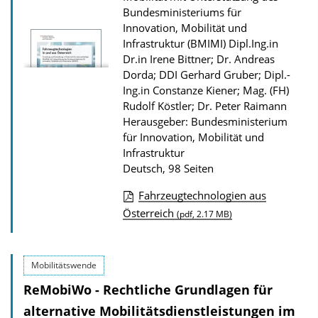
Bundesministeriums für
Innovation, Mobilität und
Infrastruktur (BMIMI)
Dipl.Ing.in
Dr.in Irene Bittner; Dr. Andreas
Dorda; DDI Gerhard Gruber; Dipl.-
Ing.in Constanze Kiener; Mag. (FH)
Rudolf Köstler; Dr. Peter Raimann
Herausgeber: Bundesministerium
für Innovation, Mobilität und
Infrastruktur
Deutsch, 98 Seiten
Fahrzeugtechnologien aus
D
Österreich
(pdf, 2.17 MB)
o
w
Mobilitätswende
n
ReMobiWo - Rechtliche Grundlagen für
l
alternative Mobilitätsdienstleistungen im
o