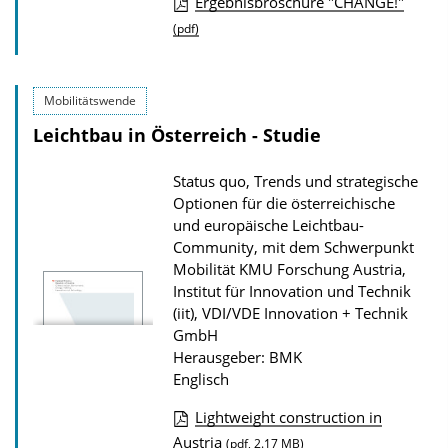
Ergebnisbroschüre "CHANGE!"
i
D
(pdf)
k
o
a
w
Mobilitätswende
t
n
Leichtbau in Österreich - Studie
i
l
o
o
Status quo, Trends und strategische
n
a
Optionen für die österreichische
d
und europäische Leichtbau-
Community, mit dem Schwerpunkt
s
Mobilität
KMU Forschung Austria,
z
Institut für Innovation und Technik
u
(iit), VDI/VDE Innovation + Technik
r
GmbH
Herausgeber: BMK
P
Englisch
u
b
Lightweight construction in
D
Austria
l
(pdf, 2.17 MB)