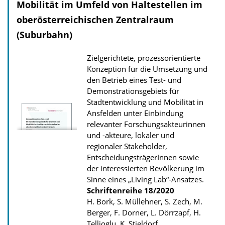
Mobilität im Umfeld von Haltestellen im
d
oberösterreichischen Zentralraum
s
z
(Suburbahn)
u
Zielgerichtete, prozessorientierte
r
Konzeption für die Umsetzung und
P
den Betrieb eines Test- und
u
Demonstrationsgebiets für
Stadtentwicklung und Mobilität in
b
Ansfelden unter Einbindung
l
relevanter Forschungsakteurinnen
i
und -akteure, lokaler und
k
regionaler Stakeholder,
EntscheidungsträgerInnen sowie
a
der interessierten Bevölkerung im
t
Sinne eines „Living Lab“-Ansatzes.
i
Schriftenreihe
18/2020
H. Bork, S. Müllehner, S. Zech, M.
o
Berger, F. Dorner, L. Dörrzapf, H.
n
Tellioglu, K. Stieldorf