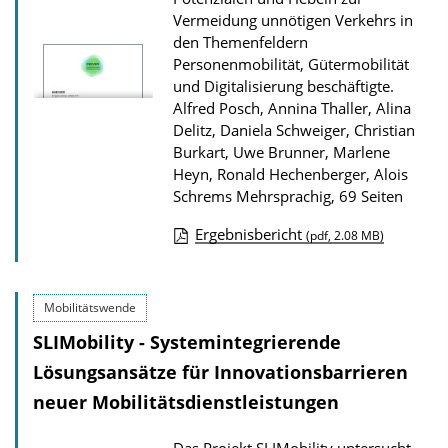
Vermeidung unnötigen Verkehrs in
u
den Themenfeldern
r
Personenmobilität, Gütermobilität
P
und Digitalisierung beschäftigte.
u
Alfred Posch, Annina Thaller, Alina
Delitz, Daniela Schweiger, Christian
b
Burkart, Uwe Brunner, Marlene
l
Heyn, Ronald Hechenberger, Alois
i
Schrems
Mehrsprachig, 69 Seiten
k
Ergebnisbericht
(pdf, 2.08 MB)
a
D
t
o
i
Mobilitätswende
w
o
SLIMobility - Systemintegrierende
n
n
l
Lösungsansätze für Innovationsbarrieren
o
neuer Mobilitätsdienstleistungen
a