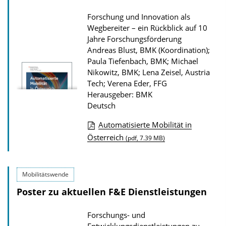
o
n
Forschung und Innovation als
a
Wegbereiter – ein Rückblick auf 10
d
Jahre Forschungsförderung
Andreas Blust, BMK (Koordination);
s
Paula Tiefenbach, BMK; Michael
z
Nikowitz, BMK; Lena Zeisel, Austria
u
Tech; Verena Eder, FFG
r
Herausgeber: BMK
Deutsch
P
u
Automatisierte Mobilität in
b
D
Österreich
(pdf, 7.39 MB)
l
o
i
w
Mobilitätswende
k
n
Poster zu aktuellen F&E Dienstleistungen
a
l
t
o
Forschungs- und
i
a