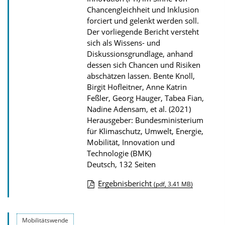
b
Chancengleichheit und Inklusion
l
forciert und gelenkt werden soll.
Der vorliegende Bericht versteht
i
sich als Wissens- und
k
Diskussionsgrundlage, anhand
a
dessen sich Chancen und Risiken
abschätzen lassen.
Bente Knoll,
t
Birgit Hofleitner, Anne Katrin
i
Feßler, Georg Hauger, Tabea Fian,
o
Nadine Adensam, et al. (2021)
n
Herausgeber: Bundesministerium
für Klimaschutz, Umwelt, Energie,
Mobilität, Innovation und
Technologie (BMK)
Deutsch, 132 Seiten
Ergebnisbericht
(pdf, 3.41 MB)
D
o
Mobilitätswende
w