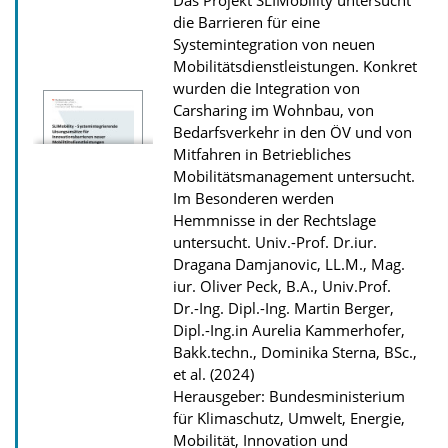
Das Projekt SLIMobility untersucht
d
die Barrieren für eine
s
Systemintegration von neuen
z
Mobilitätsdienstleistungen. Konkret
wurden die Integration von
u
Carsharing im Wohnbau, von
r
Bedarfsverkehr in den ÖV und von
P
Mitfahren in Betriebliches
u
Mobilitätsmanagement untersucht.
Im Besonderen werden
b
Hemmnisse in der Rechtslage
l
untersucht.
Univ.-Prof. Dr.iur.
i
Dragana Damjanovic, LL.M., Mag.
k
iur. Oliver Peck, B.A., Univ.Prof.
Dr.-Ing. Dipl.-Ing. Martin Berger,
a
Dipl.-Ing.in Aurelia Kammerhofer,
t
Bakk.techn., Dominika Sterna, BSc.,
i
et al. (2024)
Herausgeber: Bundesministerium
o
für Klimaschutz, Umwelt, Energie,
n
Mobilität, Innovation und