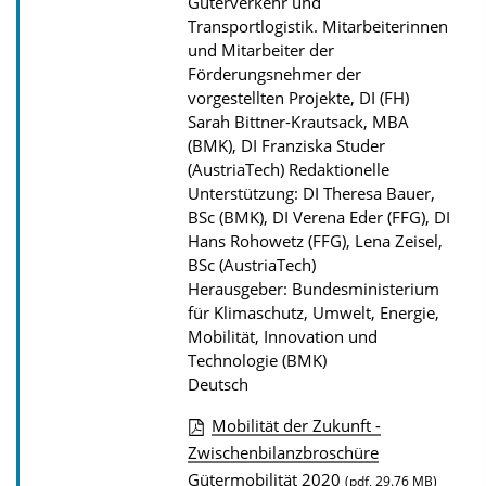
Güterverkehr und
n
Transportlogistik.
Mitarbeiterinnen
und Mitarbeiter der
Förderungsnehmer der
vorgestellten Projekte, DI (FH)
Sarah Bittner-Krautsack, MBA
(BMK), DI Franziska Studer
(AustriaTech) Redaktionelle
Unterstützung: DI Theresa Bauer,
BSc (BMK), DI Verena Eder (FFG), DI
Hans Rohowetz (FFG), Lena Zeisel,
BSc (AustriaTech)
Herausgeber: Bundesministerium
für Klimaschutz, Umwelt, Energie,
Mobilität, Innovation und
Technologie (BMK)
Deutsch
Mobilität der Zukunft -
D
Zwischenbilanzbroschüre
Gütermobilität 2020
o
(pdf, 29.76 MB)