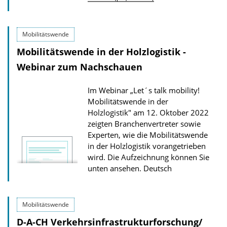
o
i
w
k
Mobilitätswende
n
a
Mobilitätswende in der Holzlogistik -
l
t
Webinar zum Nachschauen
o
i
a
o
Im Webinar „Let´s talk mobility!
d
n
Mobilitätswende in der
s
Holzlogistik" am 12. Oktober 2022
z
zeigten Branchenvertreter sowie
Experten, wie die Mobilitätswende
u
in der Holzlogistik vorangetrieben
r
wird. Die Aufzeichnung können Sie
P
unten ansehen.
Deutsch
u
b
Mobilitätswende
l
D-A-CH Verkehrsinfrastrukturforschung/
i