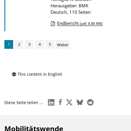
Herausgeber: BMK
Deutsch, 110 Seiten
Endbericht
(pdf, 8.88 MB)
D
o
1
2
3
4
5
Weiter
w
n
l
o
This content in English
a
d
s
linkedin
facebook
x
bluesky
reddit
Diese Seite teilen ...
z
u
r
Mobilitätswende
P