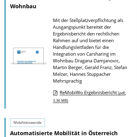
a
Wohnbau
d
Mit der Stellplatzverpflichtung als
s
Ausgangspunkt bereitet der
z
Ergebnisbericht den rechtlichen
u
Rahmen auf und bietet einen
Handlungsleitfaden für die
r
Integration von Carsharing im
P
Wohnbau
Dragana Damjanovic,
u
Martin Berger, Gerald Franz, Stefan
b
Melzer, Hannes Stuppacher
Mehrsprachig
l
i
ReMobiWo Ergebnisbericht
(pdf,
D
k
3.36 MB)
o
a
w
t
Mobilitätswende
n
i
Automatisierte Mobilität in Österreich
l
o