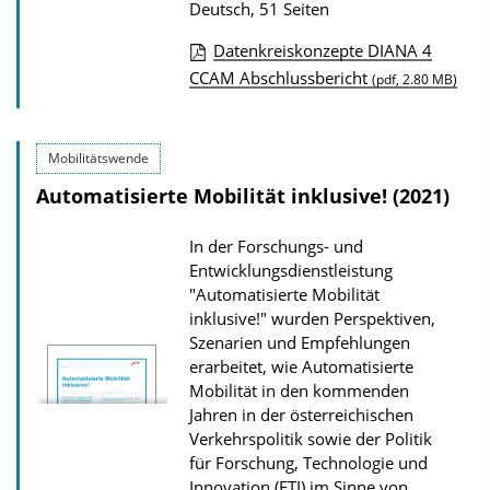
Deutsch, 51 Seiten
Datenkreiskonzepte DIANA 4
D
CCAM Abschlussbericht
(pdf, 2.80 MB)
o
w
Mobilitätswende
n
Automatisierte Mobilität inklusive! (2021)
l
o
In der Forschungs- und
a
Entwicklungsdienstleistung
d
"Automatisierte Mobilität
inklusive!" wurden Perspektiven,
s
Szenarien und Empfehlungen
z
erarbeitet, wie Automatisierte
u
Mobilität in den kommenden
r
Jahren in der österreichischen
Verkehrspolitik sowie der Politik
P
für Forschung, Technologie und
u
Innovation (FTI) im Sinne von