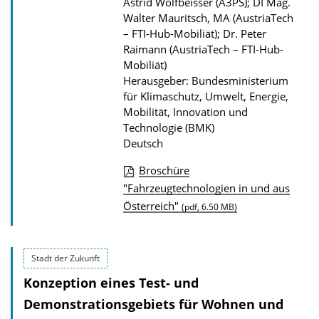
Astrid Wolfbeisser (A3PS); DI Mag.
a
Walter Mauritsch, MA (AustriaTech
– FTI-Hub-Mobiliät); Dr. Peter
t
Raimann (AustriaTech – FTI-Hub-
i
Mobiliät)
o
Herausgeber: Bundesministerium
n
für Klimaschutz, Umwelt, Energie,
Mobilität, Innovation und
Technologie (BMK)
Deutsch
Broschüre
D
"Fahrzeugtechnologien in und aus
Österreich"
o
(pdf, 6.50 MB)
w
n
Stadt der Zukunft
l
Konzeption eines Test- und
o
Demonstrationsgebiets für Wohnen und
a