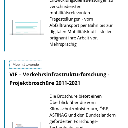
Entwicklungsdienstleistungen zu
o
d
verschiedensten
mobilitätsrelevanten
n
s
Fragestellungen - vom
z
Abfalltransport per Bahn bis zur
u
digitalen Mobilitätskluft - stellen
r
prägnant ihre Arbeit vor.
Mehrsprachig
P
u
b
Mobilitätswende
l
VIF – Verkehrsinfrastrukturforschung -
i
Projektbroschüre 2011-2021
k
a
Die Broschüre bietet einen
t
Überblick über die vom
Klimaschutzministerium, ÖBB,
i
ASFINAG und den Bundesländern
o
geförderten Forschungs-
n
Technologie- und