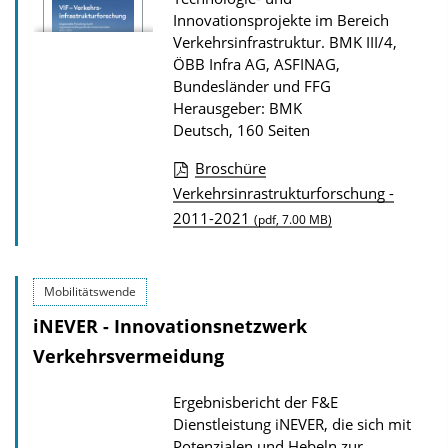
Innovationsprojekte im Bereich
Verkehrsinfrastruktur.
BMK III/4,
ÖBB Infra AG, ASFINAG,
Bundesländer und FFG
Herausgeber: BMK
Deutsch, 160 Seiten
Broschüre
D
Verkehrsinrastrukturforschung -
2011-2021
o
(pdf, 7.00 MB)
w
n
Mobilitätswende
l
iNEVER - Innovationsnetzwerk
o
Verkehrsvermeidung
a
d
Ergebnisbericht der F&E
s
Dienstleistung iNEVER, die sich mit
z
Potenzialen und Hebeln zur