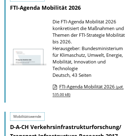
FTI-Agenda Mobilität 2026
n
l
Die FTI-Agenda Mobilität 2026
o
konkretisiert die Maßnahmen und
a
Themen der FTI-Strategie Mobilität
d
bis 2026.
Herausgeber: Bundesministerium
s
für Klimaschutz, Umwelt, Energie,
z
Mobilität, Innovation und
u
Technologie
Deutsch, 43 Seiten
r
P
FTI-Agenda Mobilität 2026
(pdf,
u
D
535.00 kB)
b
o
l
w
Mobilitätswende
i
n
k
D-A-CH Verkehrsinfrastrukturforschung/
l
a