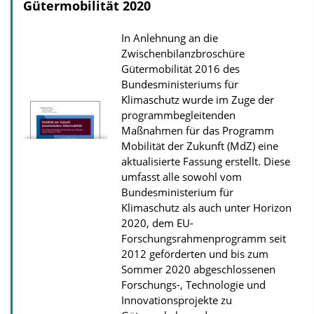
o
Gütermobilität 2020
a
n
d
In Anlehnung an die
s
Zwischenbilanzbroschüre
z
Gütermobilität 2016 des
Bundesministeriums für
u
Klimaschutz wurde im Zuge der
r
programmbegleitenden
P
Maßnahmen für das Programm
u
Mobilität der Zukunft (MdZ) eine
aktualisierte Fassung erstellt. Diese
b
umfasst alle sowohl vom
l
Bundesministerium für
i
Klimaschutz als auch unter Horizon
2020, dem EU-
k
Forschungsrahmenprogramm seit
a
2012 geförderten und bis zum
t
Sommer 2020 abgeschlossenen
i
Forschungs-, Technologie und
Innovationsprojekte zu
o