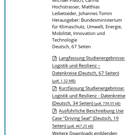
Michael Plasch, Carina
t
Hochstrasser, Matthias
i
Leibetseder, Johannes Tomin
Herausgeber: Bundesministerium
o
für Klimaschutz, Umwelt, Energie,
n
Mobilität, Innovation und
Technologie
Deutsch, 67 Seiten
Langfassung Studienergebnisse:
D
Logistik und Resilienz –
Datenkreise (Deutsch, 67 Seiten)
o
(pdf, 1.32 MB)
w
Kurzfassung Studienergebnisse:
n
Logistik und Resilienz - Datenkreise
l
(Deutsch, 34 Seiten)
(pdf, 739.55 kB)
o
Ausführliche Beschreibung Use
a
Case "Driving Seat" (Deutsch, 19
d
Seiten)
(pdf, 467.25 kB)
s
Weitere Downloads einblenden