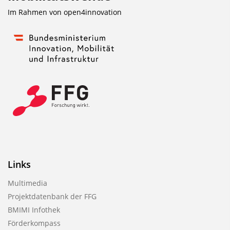
u
Im Rahmen von
open4innovation
b
l
i
k
a
t
i
o
n
Links
Multimedia
Projektdatenbank der FFG
BMIMI Infothek
Förderkompass