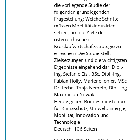
u
die vorliegende Studie der
folgenden grundlegenden
b
Fragestellung: Welche Schritte
l
müssen Mobilitätsindustrien
i
setzen, um die Ziele der
k
österreichischen
Kreislaufwirtschaftsstrategie zu
a
erreichen? Die Studie stellt
t
Zielsetzungen und die wichtigsten
i
Ergebnisse eingehend dar.
Dipl.-
Ing. Stefanie Eisl, BSc, Dipl.-Ing.
o
Fabian Holly, Marlene Johler, MSc,
n
Dr. techn. Tanja Nemeth, DipI.-Ing.
Maximilian Nowak
Herausgeber: Bundesministerium
für Klimaschutz, Umwelt, Energie,
Mobilität, Innovation und
Technologie
Deutsch, 106 Seiten