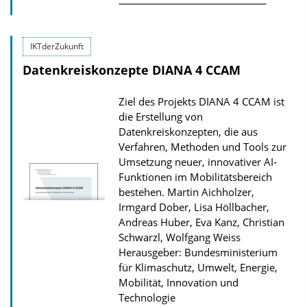
z
u
IKTderZukunft
r
Datenkreiskonzepte DIANA 4 CCAM
P
u
Ziel des Projekts DIANA 4 CCAM ist
b
die Erstellung von
l
Datenkreiskonzepten, die aus
Verfahren, Methoden und Tools zur
i
Umsetzung neuer, innovativer AI-
k
Funktionen im Mobilitätsbereich
a
bestehen.
Martin Aichholzer,
t
Irmgard Dober, Lisa Höllbacher,
Andreas Huber, Eva Kanz, Christian
i
Schwarzl, Wolfgang Weiss
o
Herausgeber: Bundesministerium
n
für Klimaschutz, Umwelt, Energie,
Mobilität, Innovation und
Technologie