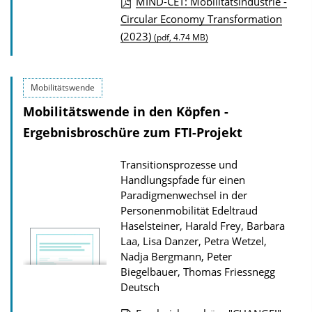
MIND-CET: Mobilitätsindustrie -
D
Circular Economy Transformation
(2023)
o
(pdf, 4.74 MB)
w
n
Mobilitätswende
l
Mobilitätswende in den Köpfen -
o
Ergebnisbroschüre zum FTI-Projekt
a
d
Transitionsprozesse und
s
Handlungspfade für einen
z
Paradigmenwechsel in der
Personenmobilität
Edeltraud
u
Haselsteiner, Harald Frey, Barbara
r
Laa, Lisa Danzer, Petra Wetzel,
P
Nadja Bergmann, Peter
u
Biegelbauer, Thomas Friessnegg
Deutsch
b
l