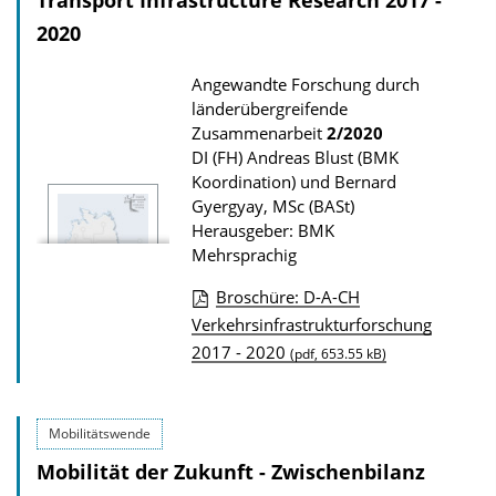
Transport Infrastructure Research 2017 -
o
t
a
2020
i
d
Angewandte Forschung durch
o
s
länderübergreifende
n
z
Zusammenarbeit
2/2020
u
DI (FH) Andreas Blust (BMK
Koordination) und Bernard
r
Gyergyay, MSc (BASt)
P
Herausgeber: BMK
u
Mehrsprachig
b
Broschüre: D-A-CH
l
D
Verkehrsinfrastrukturforschung
i
2017 - 2020
o
(pdf, 653.55 kB)
k
w
a
n
t
Mobilitätswende
l
i
Mobilität der Zukunft - Zwischenbilanz
o